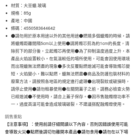
材質：大豆蠟.玻璃
合作金庫商業銀行
第一商業銀行
超商取貨付款
華南商業銀行
彰化商業銀行
規格：85g
LINE Pay
上海商業儲蓄銀行
台北富邦商業銀行
產地：中國
國泰世華商業銀行
兆豐國際商業銀行
條碼：4550583644642
Apple Pay
臺灣中小企業銀行
台中商業銀行
●請勿用於原本用途以外的其他用途●燃燒多個蠟燭的時候，請
匯豐（台灣）商業銀行
華泰商業銀行
街口支付
將蠟燭距離間隔5cm以上使用●請將燭芯剪為約1cm的長度，清
聯邦商業銀行
遠東國際商業銀行
除剪下的部分後，立起燭芯再使用●為了抑制溫度過度上升，本
元大商業銀行
永豐商業銀行
悠遊付
玉山商業銀行
星展（台灣）商業銀行
產品火焰設置較小。在氣溫較低的場所使用，可能會因使用環境
台新國際商業銀行
中國信託商業銀行
而出現蠟無法燃盡的現象●多次反覆點燃熄滅可能會導致燭芯變
運送方式
台灣樂天信用卡公司
短，火焰變小，難以點燃，蠟無法燃盡●商品及防護包裝材料的
全家取貨付款
廢棄方法，請按照各地區的規定進行處理●出現裂紋或破損時，
每筆NT$65，滿NT$1,000(含以上)免運費
請停止使用●請勿粗暴使用●在關閉蓋子之前，請務必檢查火勢
已經熄滅●不使用時，請合上蓋子保存。●因市售融燭燈功率不
付款後全家取貨
一，過度高溫可能會造成玻璃破裂，不建議搭配融燭燈使用。
每筆NT$65，滿NT$1,000(含以上)免運費
7-11取貨付款
銷售重點
【注意事項】：使用前請仔細閱讀以下內容，否則因錯誤使用可能
每筆NT$65，滿NT$1,000(含以上)免運費
會導致火災●點燃後請切勿離開本產品●請勿食用●請勿在以下場
付款後7-11取貨