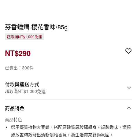
芬香蠟燭.櫻花香味/85g
超取滿NT$1,000免運
NT$290
已賣出：306件
付款與運送方式
超取滿NT$1,000免運
付款方式
商品特色
信用卡一次付款
商品特色
信用卡分期付款
選用優質植物大豆蠟，搭配磨砂質感玻璃瓶身。調製香味，燃燒
3 期 0 利率 每期
NT$96
21家銀行
或放置時散發出清新淡雅香氣，為生活帶來舒適氛圍。