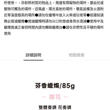
所使用。・非耐熱材質的物品上・周邊有障礙物的場所・嬰幼兒或
每筆NT$65，滿NT$1,000(含以上)免運費
寵物可觸及的場所・迎風處・陽光直射的場所，暖氣設備及火源附
近等溫度極高的場所●請勿在蠟燭中放入火柴或垃圾等●就寢前請
宅配
務必熄滅蠟燭●熄滅蠟燭時請勿以口吹熄或者用水澆滅●使用中及
每筆NT$150，滿NT$2,000(含以上)免運費
蠟燭熄滅之後短時間內請勿觸碰蠟燭台●請在非燃性且平穩的場所
無印良品門市自取
使用
免運費
詳細說明
相關推薦