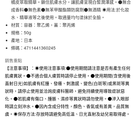
3 期 0 利率 每期
NT$99
21家銀行
橘皮萃取精華。鎖住肌膚水分，讓肌膚呈現白皙潤澤感。●無合
成香料●無色素●無苯甲酸酯類防腐劑●無酒精 ◉用法:於化妝
合作金庫商業銀行
第一商業銀行
超商取貨付款
華南商業銀行
彰化商業銀行
水、精華液等之後使用。取適量均勻塗抹於全臉。
LINE Pay
上海商業儲蓄銀行
台北富邦商業銀行
材質：容器：聚乙烯，蓋：聚丙烯
國泰世華商業銀行
兆豐國際商業銀行
規格：50g
Apple Pay
臺灣中小企業銀行
台中商業銀行
產地：日本
匯豐（台灣）商業銀行
華泰商業銀行
街口支付
條碼：4711441360245
聯邦商業銀行
遠東國際商業銀行
元大商業銀行
永豐商業銀行
悠遊付
銷售重點
玉山商業銀行
星展（台灣）商業銀行
【注意事項】：◉使用注意事項:●使用期間請注意是否有產生任何
台新國際商業銀行
中國信託商業銀行
運送方式
台灣樂天信用卡公司
肌膚異狀。●不適合個人膚質時請停止使用。●使用期間(含使用後
全家取貨付款
直射日光)如肌膚有紅腫、發癢、刺激感、變色(白斑等)或黑斑等異
每筆NT$65，滿NT$1,000(含以上)免運費
狀時，請停止使用並洽詢皮膚科醫師，避免持續使用導致症狀惡
化。●若肌膚有傷口、腫脹、濕疹等異狀時請勿使用。●滲入眼部
付款後全家取貨
時請立刻沖水。●因內含成分特性，顏色、香氣或有差異，品質無
每筆NT$65，滿NT$1,000(含以上)免運費
虞。◉保存方法:存放時請避免高低溫、日光直射及幼兒易取得處。
7-11取貨付款
每筆NT$65，滿NT$1,000(含以上)免運費