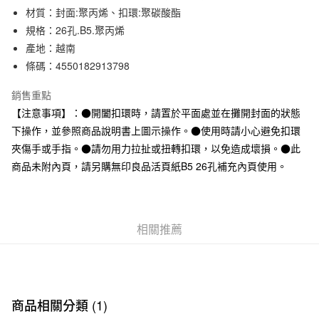
材質：封面:聚丙烯、扣環:聚碳酸酯
合作金庫商業銀行
第一商業銀行
超商取貨付款
華南商業銀行
彰化商業銀行
規格：26孔.B5.聚丙烯
LINE Pay
上海商業儲蓄銀行
台北富邦商業銀行
產地：越南
國泰世華商業銀行
兆豐國際商業銀行
條碼：4550182913798
Apple Pay
臺灣中小企業銀行
台中商業銀行
匯豐（台灣）商業銀行
華泰商業銀行
銷售重點
街口支付
聯邦商業銀行
遠東國際商業銀行
【注意事項】：●開闔扣環時，請置於平面處並在攤開封面的狀態
元大商業銀行
永豐商業銀行
悠遊付
下操作，並參照商品說明書上圖示操作。●使用時請小心避免扣環
玉山商業銀行
星展（台灣）商業銀行
夾傷手或手指。●請勿用力拉扯或扭轉扣環，以免造成壞損。●此
台新國際商業銀行
中國信託商業銀行
運送方式
台灣樂天信用卡公司
商品未附內頁，請另購無印良品活頁紙B5 26孔補充內頁使用。
全家取貨付款
每筆NT$65，滿NT$1,000(含以上)免運費
付款後全家取貨
相關推薦
每筆NT$65，滿NT$1,000(含以上)免運費
7-11取貨付款
每筆NT$65，滿NT$1,000(含以上)免運費
商品相關分類 (1)
付款後7-11取貨