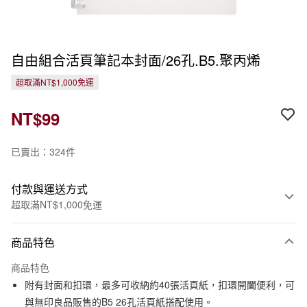
自由組合活頁筆記本封面/26孔.B5.聚丙烯
超取滿NT$1,000免運
NT$99
已賣出：324件
付款與運送方式
超取滿NT$1,000免運
付款方式
商品特色
信用卡一次付款
商品特色
信用卡分期付款
附有封面和扣環，最多可收納約40張活頁紙，扣環開闔便利，可
3 期 0 利率 每期
NT$33
21家銀行
與無印良品販售的B5 26孔活頁紙搭配使用。