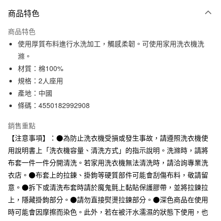
付款方式
商品特色
信用卡一次付款
商品特色
信用卡分期付款
使用厚質布料進行水洗加工，觸感柔韌。可使用家用洗衣機洗
3 期 0 利率 每期
NT$1,633
21家銀行
滌。
材質：棉100%
合作金庫商業銀行
第一商業銀行
LINE Pay
華南商業銀行
彰化商業銀行
規格：2人座用
Apple Pay
上海商業儲蓄銀行
台北富邦商業銀行
產地：中國
國泰世華商業銀行
兆豐國際商業銀行
條碼：4550182992908
街口支付
臺灣中小企業銀行
台中商業銀行
匯豐（台灣）商業銀行
華泰商業銀行
銷售重點
悠遊付
聯邦商業銀行
遠東國際商業銀行
【注意事項】：●為防止洗衣機受損或發生事故，請遵照洗衣機使
元大商業銀行
永豐商業銀行
用說明書上「洗衣機容量、清洗方式」的指示說明。洗滌時，請將
運送方式
玉山商業銀行
星展（台灣）商業銀行
布套一件一件分開清洗。若家用洗衣機無法清洗時，請洽詢專業洗
台新國際商業銀行
中國信託商業銀行
大型家具配送
查看運費
台灣樂天信用卡公司
衣店。●布套上的拉鍊、掛鉤等硬質部件可能會刮傷布料，敬請留
滿 NT$30,000 (含以上) 免運費
意。●拆下或清洗布套時請於魔鬼氈上黏貼保護膠帶，並將拉鍊拉
上，隱藏掛鉤部分。●請勿直接熨燙拉鍊部分。●深色商品在使用
時可能會因摩擦而染色。此外，若在被汗水濡濕的狀態下使用，也