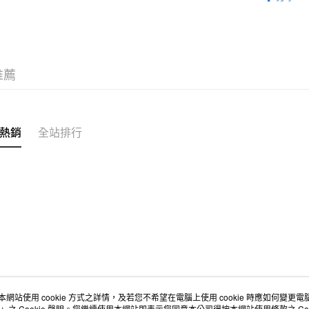
旅行用品
台新國
台灣樂
運送方式
全家取貨
推薦
每筆NT$6
付款後全
每筆NT$6
熱銷
全站排行
7-11取貨
每筆NT$6
付款後7-1
每筆NT$6
宅配
每筆NT$1
無印良品
免運費
本網站使用 cookie 方式之詳情，及若您不希望在電腦上使用 cookie 時應如何變更電腦的
店舖情報
空間改造企劃服務
會員服務
」之 Cookie 聲明。您繼續使用本網站即表示您同意本公司得按本網站使用條款之 Coo