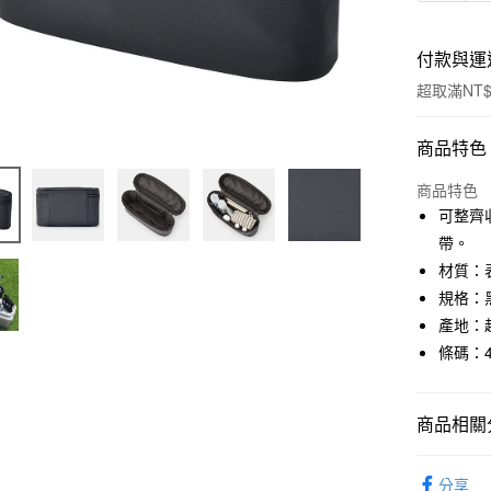
付款與運
超取滿NT$
付款方式
商品特色
信用卡一
商品特色
可整齊
信用卡分
帶。
3 期 
材質：表
規格：黑.
合作金
超商取貨
華南商
產地：
LINE Pay
上海商
條碼：45
國泰世
Apple Pay
臺灣中
匯豐（
商品相關分
街口支付
聯邦商
元大商
悠遊付
美容保養
玉山商
分享