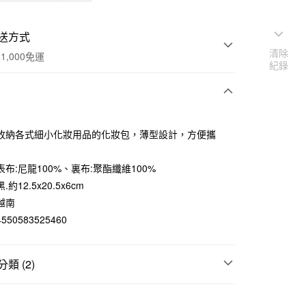
送方式
清除
1,000免運
紀錄
次付款
收納各式細小化妝用品的化妝包，薄型設計，方便攜
期付款
0 利率 每期
NT$110
21家銀行
布:尼龍100%、裏布:聚酯纖維100%
約12.5x20.5x6cm
庫商業銀行
第一商業銀行
付款
業銀行
彰化商業銀行
越南
業儲蓄銀行
台北富邦商業銀行
50583525460
華商業銀行
兆豐國際商業銀行
小企業銀行
台中商業銀行
台灣）商業銀行
華泰商業銀行
類 (2)
業銀行
遠東國際商業銀行
業銀行
永豐商業銀行
彩妝用品
業銀行
星展（台灣）商業銀行