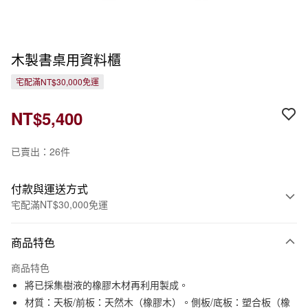
木製書桌用資料櫃
宅配滿NT$30,000免運
NT$5,400
已賣出：26件
付款與運送方式
宅配滿NT$30,000免運
付款方式
商品特色
信用卡一次付款
商品特色
信用卡分期付款
將已採集樹液的橡膠木材再利用製成。
3 期 0 利率 每期
NT$1,800
21家銀行
材質：天板/前板：天然木（橡膠木）。側板/底板：塑合板（橡