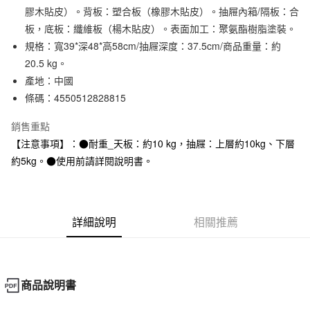
膠木貼皮）。背板：塑合板（橡膠木貼皮）。抽屜內箱/隔板：合
合作金庫商業銀行
第一商業銀行
LINE Pay
華南商業銀行
彰化商業銀行
板，底板：纖維板（楊木貼皮）。表面加工：聚氨酯樹脂塗裝。
Apple Pay
上海商業儲蓄銀行
台北富邦商業銀行
規格：寬39*深48*高58cm/抽屜深度：37.5cm/商品重量：約
國泰世華商業銀行
兆豐國際商業銀行
20.5 kg。
街口支付
臺灣中小企業銀行
台中商業銀行
產地：中國
匯豐（台灣）商業銀行
華泰商業銀行
悠遊付
條碼：4550512828815
聯邦商業銀行
遠東國際商業銀行
元大商業銀行
永豐商業銀行
銷售重點
運送方式
玉山商業銀行
星展（台灣）商業銀行
【注意事項】：●耐重_天板：約10 kg，抽屜：上層約10kg、下層
台新國際商業銀行
中國信託商業銀行
大型家具配送
查看運費
台灣樂天信用卡公司
約5kg。●使用前請詳閱說明書。
滿 NT$30,000 (含以上) 免運費
詳細說明
相關推薦
商品說明書