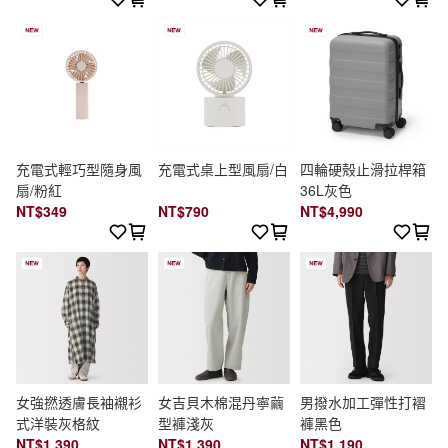
充電式輕巧型隨身風
充電式桌上型風扇/白
四輪硬殼止滑拉桿箱
扇/粉紅
36L灰色
NT$349
NT$790
NT$4,990
女強撚透膚長袖襯衫
女吉貝木棉混丹寧繭
男撥水加工彈性打褶
式洋裝灰格紋
型褲淺灰
褲黑色
NT$1,390
NT$1,390
NT$1,190