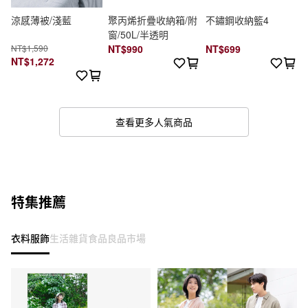
涼感薄被/淺藍
聚丙烯折疊收納箱/附
不鏽鋼收納籃4
窗/50L/半透明
NT$1,590
NT$990
NT$699
NT$1,272
查看更多人氣商品
特集推薦
衣料服飾
生活雜貨
食品
良品市場