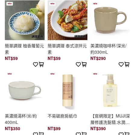
簡單調理 柚香蘿蔔元
簡單調理 泰式涼拌元
美濃燒咖啡杯/深米/
素
素
約330mL
NT$59
NT$59
NT$290
美濃燒湯杯/米/約
不易破廚房紙巾
【官網限定】MUJI深
400mL
層修護洗髮精.水潤保
NT$350
NT$99
濕/400ml
NT$390