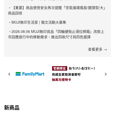
・【重要】商品使用安全再次提醒「空氣循環風扇/擺頭型/大」
商品回收
・MUJI無印生活家 | 徵文活動大募集
・2026.08.06 MUJI無印良品「四輪硬殼止滑拉桿箱」改款上
市回應旅行中的移動需求，推出四款尺寸與四色選擇
查看更多 →
新商品