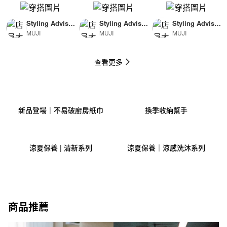
Styling Advisor
Styling Advisor
Styling Advisor
MUJI
MUJI
MUJI
( For Man )
( For Woman )
( For Man )
174cm
165cm
174cm
查看更多
新品登場｜不易破廚房紙巾
換季收納幫手
涼夏保養 | 清新系列
涼夏保養｜涼感洗沐系列
商品推薦