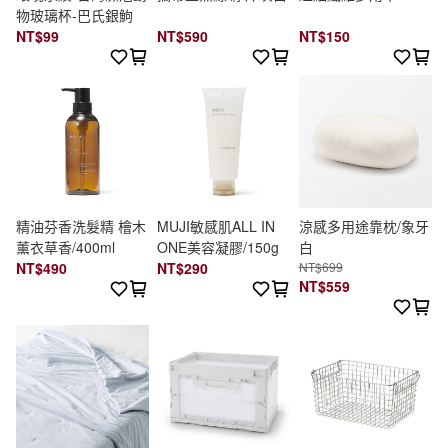
物玻璃杯-巴氏銀鮈
NT$99
NT$590
NT$150
精油芬香洗髮精 檜木
MUJI敏感肌ALL IN
涼感多用途靠枕/象牙
薰衣草香/400ml
ONE美容凝膠/150g
白
NT$490
NT$290
NT$699
NT$559