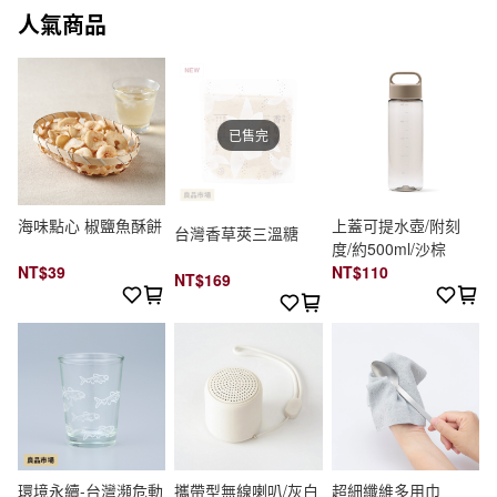
人氣商品
已售完
海味點心 椒鹽魚酥餅
上蓋可提水壺/附刻
台灣香草莢三溫糖
度/約500ml/沙棕
NT$39
NT$110
NT$169
環境永續-台灣瀕危動
攜帶型無線喇叭/灰白
超細纖維多用巾