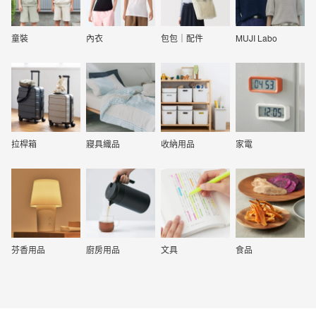
童裝
內衣
包包｜配件
MUJI Labo
拉桿箱
寢具織品
收納用品
家電
芬香用品
廚房用品
文具
食品