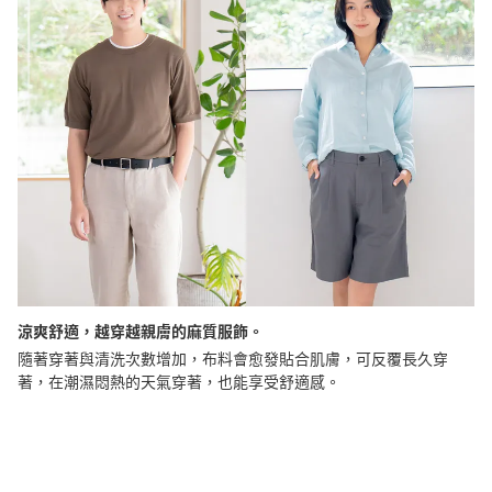
涼爽舒適，越穿越親膚的麻質服飾。
隨著穿著與清洗次數增加，布料會愈發貼合肌膚，可反覆長久穿
著，在潮濕悶熱的天氣穿著，也能享受舒適感。