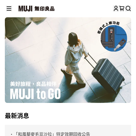
最新消息
・「和風藜麥毛豆沙拉」特定效期回收公告