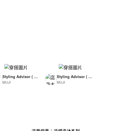
Styling Advisor ( F
Styling Advisor ( F
MUJI
MUJI
or Woman )
or Man )
165cm
174cm
涼夏保養｜涼感洗沐系列