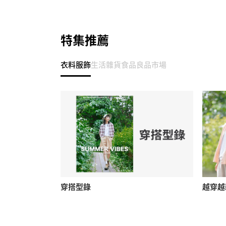
特集推薦
衣料服飾
生活雜貨
食品
良品市場
穿搭型錄
越穿越