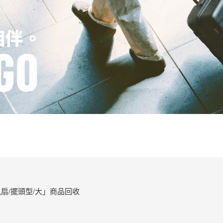
扇/擺頭型/大」商品回收