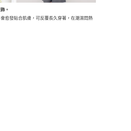
服飾。
料會愈發貼合肌膚，可反覆長久穿著，在潮濕悶熱
。