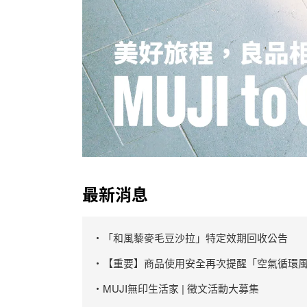
最新消息
・「和風藜麥毛豆沙拉」特定效期回收公告
・【重要】商品使用安全再次提醒「空氣循環風
・MUJI無印生活家 | 徵文活動大募集