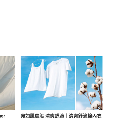
mer
宛如肌膚般 清爽舒適｜清爽舒適棉內衣