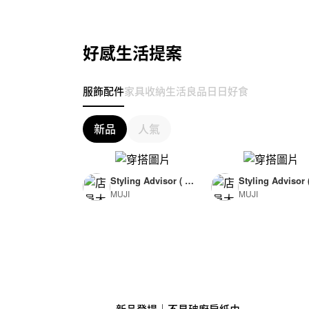
好感生活提案
服飾配件
家具收納
生活良品
日日好食
新品
人氣
Styling Advisor ( F
Styling Advisor 
MUJI
MUJI
or Woman )
or Man )
165cm
174cm
新品登場｜不易破廚房紙巾