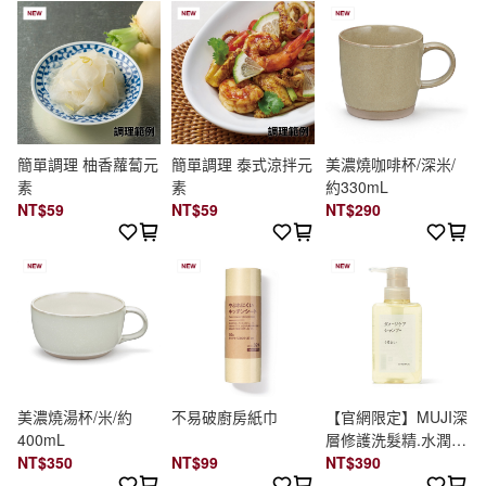
簡單調理 柚香蘿蔔元
簡單調理 泰式涼拌元
美濃燒咖啡杯/深米/
素
素
約330mL
NT$59
NT$59
NT$290
美濃燒湯杯/米/約
不易破廚房紙巾
【官網限定】MUJI深
400mL
層修護洗髮精.水潤保
NT$350
NT$99
濕/400ml
NT$390