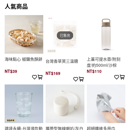
人氣商品
已售完
海味點心 椒鹽魚酥餅
上蓋可提水壺/附刻
台灣香草莢三溫糖
度/約500ml/沙棕
NT$39
NT$110
NT$169
環境永續-台灣瀕危動
攜帶型無線喇叭/灰白
超細纖維多用巾