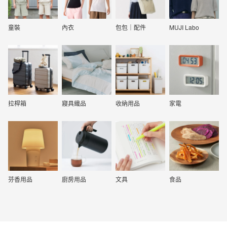
童裝
內衣
包包｜配件
MUJI Labo
拉桿箱
寢具織品
收納用品
家電
芬香用品
廚房用品
文具
食品