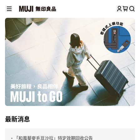
最新消息
・「和風藜麥毛豆沙拉」特定效期回收公告