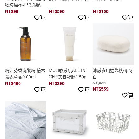
物玻璃杯-巴氏銀鮈
NT$99
NT$590
NT$150
精油芬香洗髮精 檜木
MUJI敏感肌ALL IN
涼感多用途靠枕/象牙
薰衣草香/400ml
ONE美容凝膠/150g
白
NT$490
NT$290
NT$699
NT$559