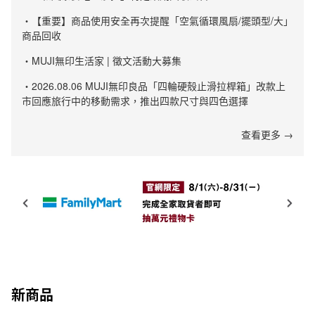
・【重要】商品使用安全再次提醒「空氣循環風扇/擺頭型/大」
商品回收
・MUJI無印生活家 | 徵文活動大募集
・2026.08.06 MUJI無印良品「四輪硬殼止滑拉桿箱」改款上
市回應旅行中的移動需求，推出四款尺寸與四色選擇
查看更多 →
新商品