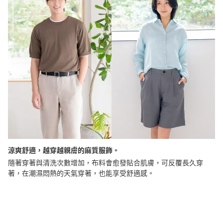
涼爽舒適，越穿越親膚的麻質服飾。
隨著穿著與清洗次數增加，布料會愈發貼合肌膚，可反覆長久穿
著，在潮濕悶熱的天氣穿著，也能享受舒適感。