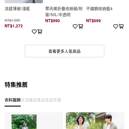
涼感薄被/淺藍
聚丙烯折疊收納箱/附
不鏽鋼收納籃4
窗/50L/半透明
NT$1,590
NT$990
NT$699
NT$1,272
查看更多人氣商品
特集推薦
衣料服飾
生活雜貨
食品
良品市場