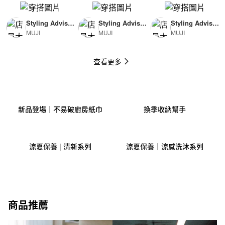
Styling Advisor
Styling Advisor
Styling Advisor
MUJI
MUJI
MUJI
( For Man )
( For Woman )
( For Man )
174cm
165cm
174cm
查看更多
新品登場｜不易破廚房紙巾
換季收納幫手
涼夏保養 | 清新系列
涼夏保養｜涼感洗沐系列
商品推薦