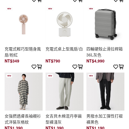
充電式輕巧型隨身風
充電式桌上型風扇/白
四輪硬殼止滑拉桿箱
扇/粉紅
36L灰色
NT$349
NT$790
NT$4,990
女強撚透膚長袖襯衫
女吉貝木棉混丹寧繭
男撥水加工彈性打褶
式洋裝灰格紋
型褲淺灰
褲黑色
NT$1,390
NT$1,390
NT$1,190