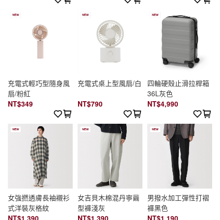
充電式輕巧型隨身風
充電式桌上型風扇/白
四輪硬殼止滑拉桿箱
扇/粉紅
36L灰色
NT$349
NT$790
NT$4,990
女強撚透膚長袖襯衫
女吉貝木棉混丹寧繭
男撥水加工彈性打褶
式洋裝灰格紋
型褲淺灰
褲黑色
NT$1,390
NT$1,390
NT$1,190