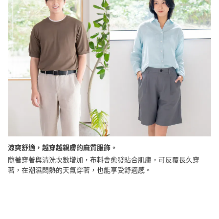
涼爽舒適，越穿越親膚的麻質服飾。
隨著穿著與清洗次數增加，布料會愈發貼合肌膚，可反覆長久穿
著，在潮濕悶熱的天氣穿著，也能享受舒適感。