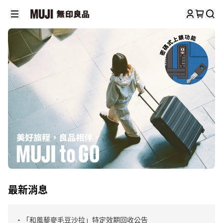
最新消息
・「和風藜麥毛豆沙拉」特定效期回收公告