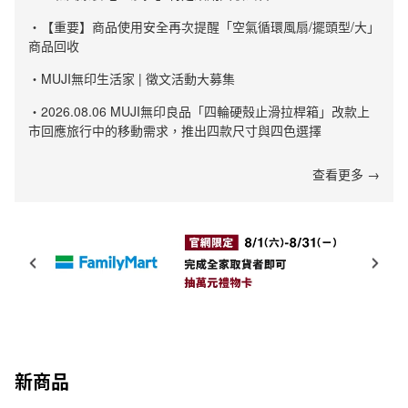
・【重要】商品使用安全再次提醒「空氣循環風扇/擺頭型/大」
商品回收
・MUJI無印生活家 | 徵文活動大募集
・2026.08.06 MUJI無印良品「四輪硬殼止滑拉桿箱」改款上
市回應旅行中的移動需求，推出四款尺寸與四色選擇
查看更多 →
新商品