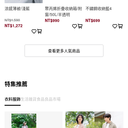
涼感薄被/淺藍
聚丙烯折疊收納箱/附
不鏽鋼收納籃4
窗/50L/半透明
NT$1,590
NT$990
NT$699
NT$1,272
查看更多人氣商品
特集推薦
衣料服飾
生活雜貨
食品
良品市場