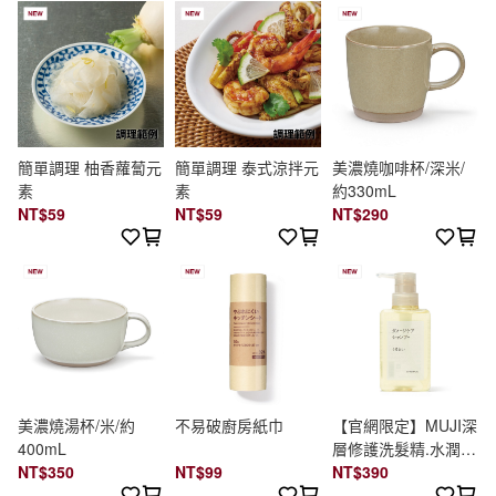
簡單調理 柚香蘿蔔元
簡單調理 泰式涼拌元
美濃燒咖啡杯/深米/
素
素
約330mL
NT$59
NT$59
NT$290
美濃燒湯杯/米/約
不易破廚房紙巾
【官網限定】MUJI深
400mL
層修護洗髮精.水潤保
NT$350
NT$99
濕/400ml
NT$390