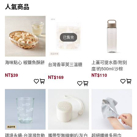
人氣商品
已售完
海味點心 椒鹽魚酥餅
上蓋可提水壺/附刻
台灣香草莢三溫糖
度/約500ml/沙棕
NT$39
NT$110
NT$169
環境永續-台灣瀕危動
攜帶型無線喇叭/灰白
超細纖維多用巾