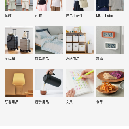
童裝
內衣
包包｜配件
MUJI Labo
拉桿箱
寢具織品
收納用品
家電
芬香用品
廚房用品
文具
食品