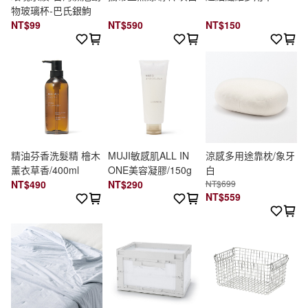
物玻璃杯-巴氏銀鮈
NT$99
NT$590
NT$150
精油芬香洗髮精 檜木
MUJI敏感肌ALL IN
涼感多用途靠枕/象牙
薰衣草香/400ml
ONE美容凝膠/150g
白
NT$490
NT$290
NT$699
NT$559