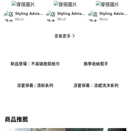
Styling Advisor
Styling Advisor
Styling Advisor
MUJI
MUJI
MUJI
( For Man )
( For Woman )
( For Man )
174cm
165cm
174cm
查看更多
新品登場｜不易破廚房紙巾
換季收納幫手
涼夏保養 | 清新系列
涼夏保養｜涼感洗沐系列
商品推薦