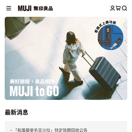
最新消息
・「和風藜麥毛豆沙拉」特定效期回收公告