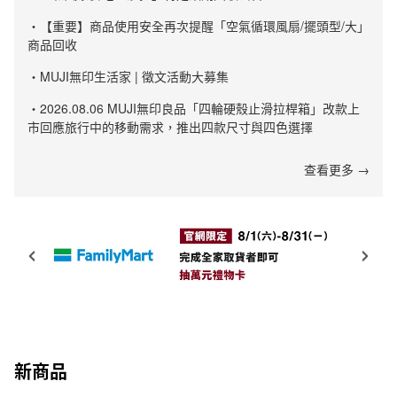
・【重要】商品使用安全再次提醒「空氣循環風扇/擺頭型/大」
商品回收
・MUJI無印生活家 | 徵文活動大募集
・2026.08.06 MUJI無印良品「四輪硬殼止滑拉桿箱」改款上
市回應旅行中的移動需求，推出四款尺寸與四色選擇
查看更多 →
新商品