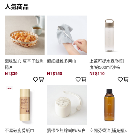
人氣商品
海味點心 唐辛子魷魚
超細纖維多用巾
上蓋可提水壺/附刻
捲片
度/約500ml/沙棕
NT$39
NT$150
NT$110
不易破廚房紙巾
攜帶型無線喇叭/灰白
空間芬香油(補充瓶).