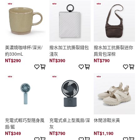
美濃燒咖啡杯/深米/
撥水加工抗撕裂錢包
撥水加工抗撕裂迷你
約330mL
淺灰
肩背包深棕
NT$290
NT$390
NT$790
充電式輕巧型隨身風
充電式桌上型風扇/深
休閒涼鞋米黃
扇/藍
灰
NT$349
NT$790
NT$1,190