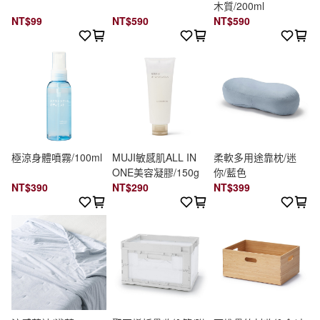
木質/200ml
NT$99
NT$590
NT$590
極涼身體噴霧/100ml
MUJI敏感肌ALL IN
柔軟多用途靠枕/迷
ONE美容凝膠/150g
你/藍色
NT$390
NT$290
NT$399