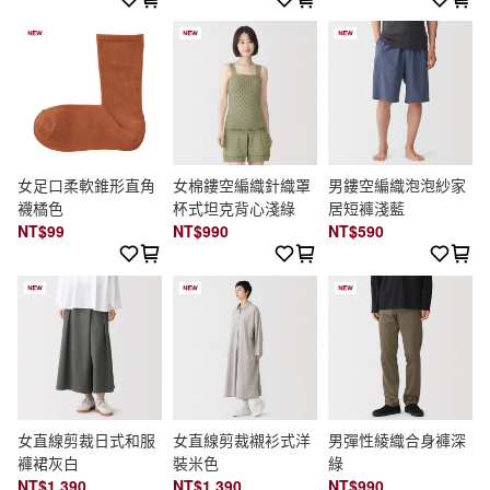
女足口柔軟錐形直角
女棉鏤空編織針織罩
男鏤空編織泡泡紗家
襪橘色
杯式坦克背心淺綠
居短褲淺藍
NT$99
NT$990
NT$590
女直線剪裁日式和服
女直線剪裁襯衫式洋
男彈性綾織合身褲深
褲裙灰白
裝米色
綠
NT$1,390
NT$1,390
NT$990