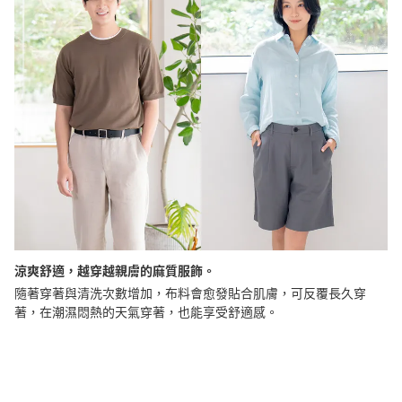
涼爽舒適，越穿越親膚的麻質服飾。
隨著穿著與清洗次數增加，布料會愈發貼合肌膚，可反覆長久穿
著，在潮濕悶熱的天氣穿著，也能享受舒適感。