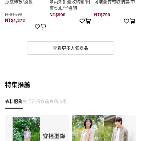
涼感薄被/淺藍
聚丙烯折疊收納箱/附
可堆疊竹材收納盒/中
窗/50L/半透明
NT$1,590
NT$990
NT$790
NT$1,272
查看更多人氣商品
特集推薦
衣料服飾
生活雜貨
食品
良品市場