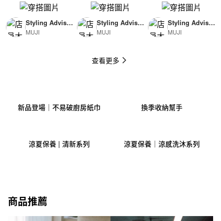
Styling Advisor
Styling Advisor
Styling Advisor
MUJI
MUJI
MUJI
( For Man )
( For Woman )
( For Man )
174cm
165cm
174cm
查看更多
新品登場｜不易破廚房紙巾
換季收納幫手
涼夏保養 | 清新系列
涼夏保養｜涼感洗沐系列
商品推薦