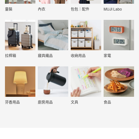
童裝
內衣
包包｜配件
MUJI Labo
拉桿箱
寢具織品
收納用品
家電
芬香用品
廚房用品
文具
食品