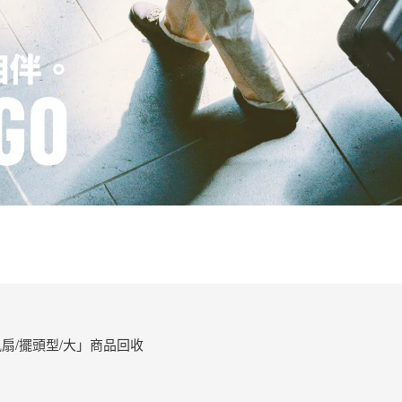
扇/擺頭型/大」商品回收