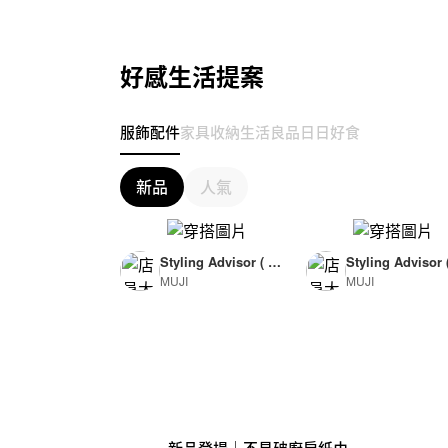
好感生活提案
服飾配件
家具收納
生活良品
日日好食
新品
人氣
Styling Advisor ( F
Styling Advisor 
MUJI
MUJI
or Woman )
or Man )
165cm
174cm
新品登場｜不易破廚房紙巾