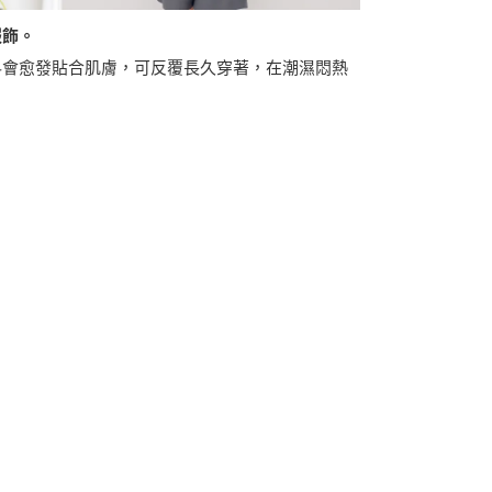
服飾。
料會愈發貼合肌膚，可反覆長久穿著，在潮濕悶熱
。