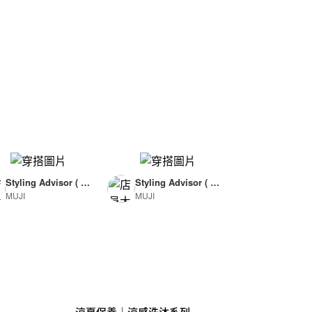
Styling Advisor ( F
Styling Advisor ( F
MUJI
MUJI
or Woman )
or Man )
165cm
174cm
涼夏保養｜涼感洗沐系列