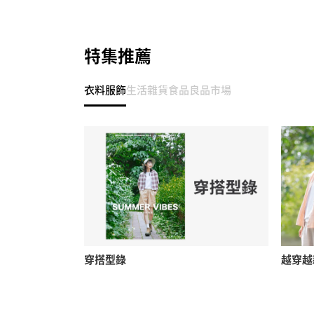
特集推薦
衣料服飾
生活雜貨
食品
良品市場
穿搭型錄
越穿越