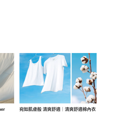
mer
宛如肌膚般 清爽舒適｜清爽舒適棉內衣