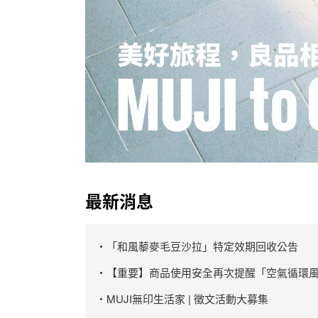
最新消息
・「和風藜麥毛豆沙拉」特定效期回收公告
・【重要】商品使用安全再次提醒「空氣循環風
・MUJI無印生活家 | 徵文活動大募集