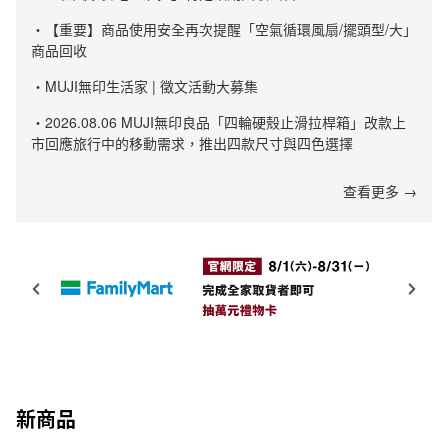
・【重要】商品使用安全再次提醒「空氣循環風扇/擺頭型/大」
商品回收
・MUJI無印生活家 | 徵文活動大募集
・2026.08.06 MUJI無印良品「四輪硬殼止滑拉桿箱」改款上
市回應旅行中的移動需求，推出四款尺寸與四色選擇
查看更多 →
新商品