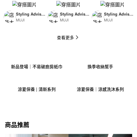
Styling Advisor
Styling Advisor
Styling Advisor
MUJI
MUJI
MUJI
( For Man )
( For Woman )
( For Man )
174cm
165cm
174cm
查看更多
新品登場｜不易破廚房紙巾
換季收納幫手
涼夏保養 | 清新系列
涼夏保養｜涼感洗沐系列
商品推薦