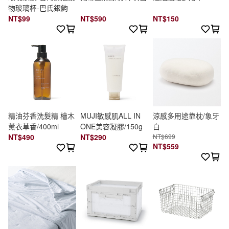
物玻璃杯-巴氏銀鮈
NT$99
NT$590
NT$150
精油芬香洗髮精 檜木
MUJI敏感肌ALL IN
涼感多用途靠枕/象牙
薰衣草香/400ml
ONE美容凝膠/150g
白
NT$490
NT$290
NT$699
NT$559