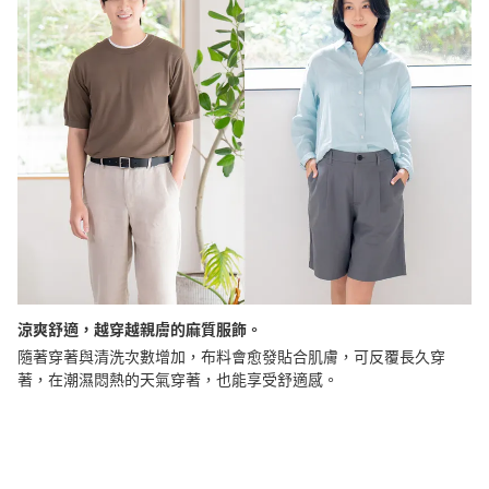
涼爽舒適，越穿越親膚的麻質服飾。
隨著穿著與清洗次數增加，布料會愈發貼合肌膚，可反覆長久穿
著，在潮濕悶熱的天氣穿著，也能享受舒適感。