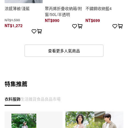
涼感薄被/淺藍
聚丙烯折疊收納箱/附
不鏽鋼收納籃4
窗/50L/半透明
NT$1,590
NT$990
NT$699
NT$1,272
查看更多人氣商品
特集推薦
衣料服飾
生活雜貨
食品
良品市場