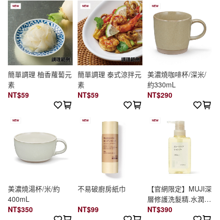
簡單調理 柚香蘿蔔元
簡單調理 泰式涼拌元
美濃燒咖啡杯/深米/
素
素
約330mL
NT$59
NT$59
NT$290
美濃燒湯杯/米/約
不易破廚房紙巾
【官網限定】MUJI深
400mL
層修護洗髮精.水潤保
NT$350
NT$99
濕/400ml
NT$390