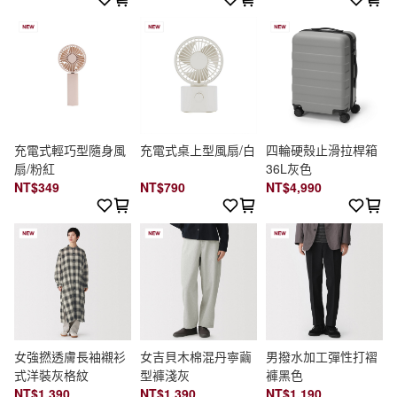
充電式輕巧型隨身風
充電式桌上型風扇/白
四輪硬殼止滑拉桿箱
扇/粉紅
36L灰色
NT$349
NT$790
NT$4,990
女強撚透膚長袖襯衫
女吉貝木棉混丹寧繭
男撥水加工彈性打褶
式洋裝灰格紋
型褲淺灰
褲黑色
NT$1,390
NT$1,390
NT$1,190