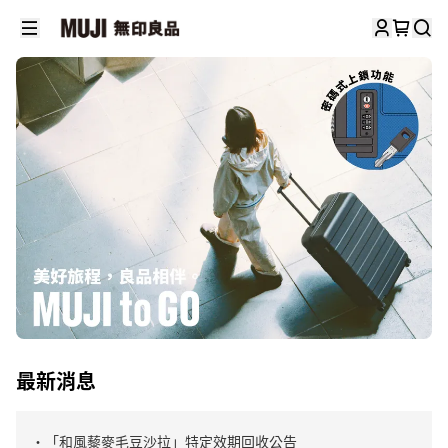
最新消息
・「和風藜麥毛豆沙拉」特定效期回收公告