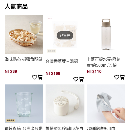
人氣商品
已售完
海味點心 椒鹽魚酥餅
上蓋可提水壺/附刻
台灣香草莢三溫糖
度/約500ml/沙棕
NT$39
NT$110
NT$169
環境永續-台灣瀕危動
攜帶型無線喇叭/灰白
超細纖維多用巾