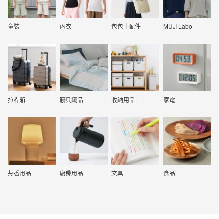
童裝
內衣
包包｜配件
MUJI Labo
拉桿箱
寢具織品
收納用品
家電
芬香用品
廚房用品
文具
食品