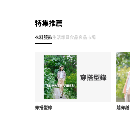
特集推薦
衣料服飾
生活雜貨
食品
良品市場
穿搭型錄
越穿越