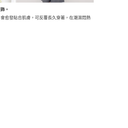
服飾。
料會愈發貼合肌膚，可反覆長久穿著，在潮濕悶熱
。