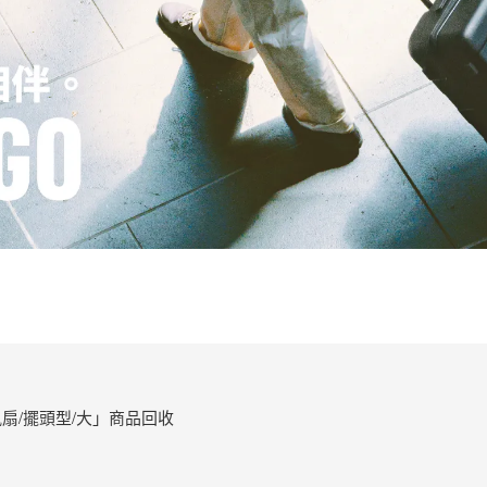
扇/擺頭型/大」商品回收