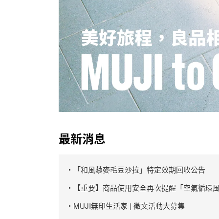
最新消息
・「和風藜麥毛豆沙拉」特定效期回收公告
・【重要】商品使用安全再次提醒「空氣循環風
・MUJI無印生活家 | 徵文活動大募集