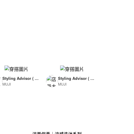
Styling Advisor ( F
Styling Advisor ( F
MUJI
MUJI
or Woman )
or Man )
165cm
174cm
涼夏保養｜涼感洗沐系列