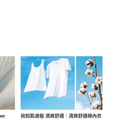
mer
宛如肌膚般 清爽舒適｜清爽舒適棉內衣