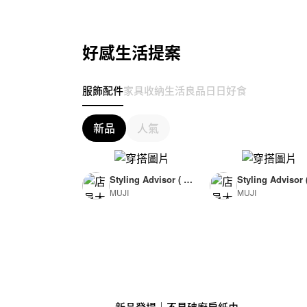
好感生活提案
服飾配件
家具收納
生活良品
日日好食
新品
人氣
Styling Advisor ( F
Styling Advisor 
MUJI
MUJI
or Woman )
or Man )
165cm
174cm
新品登場｜不易破廚房紙巾