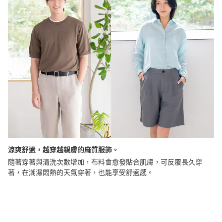
涼爽舒適，越穿越親膚的麻質服飾。
隨著穿著與清洗次數增加，布料會愈發貼合肌膚，可反覆長久穿
著，在潮濕悶熱的天氣穿著，也能享受舒適感。