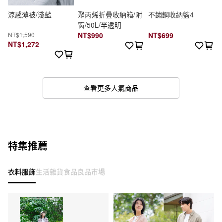
涼感薄被/淺藍
聚丙烯折疊收納箱/附
不鏽鋼收納籃4
窗/50L/半透明
NT$1,590
NT$990
NT$699
NT$1,272
查看更多人氣商品
特集推薦
衣料服飾
生活雜貨
食品
良品市場