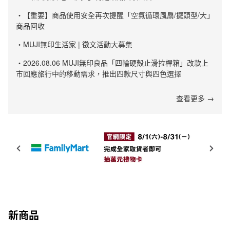
・【重要】商品使用安全再次提醒「空氣循環風扇/擺頭型/大」
商品回收
・MUJI無印生活家 | 徵文活動大募集
・2026.08.06 MUJI無印良品「四輪硬殼止滑拉桿箱」改款上
市回應旅行中的移動需求，推出四款尺寸與四色選擇
查看更多 →
新商品