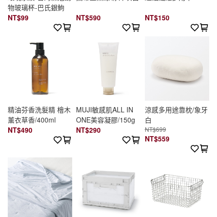
物玻璃杯-巴氏銀鮈
NT$99
NT$590
NT$150
精油芬香洗髮精 檜木
MUJI敏感肌ALL IN
涼感多用途靠枕/象牙
薰衣草香/400ml
ONE美容凝膠/150g
白
NT$490
NT$290
NT$699
NT$559