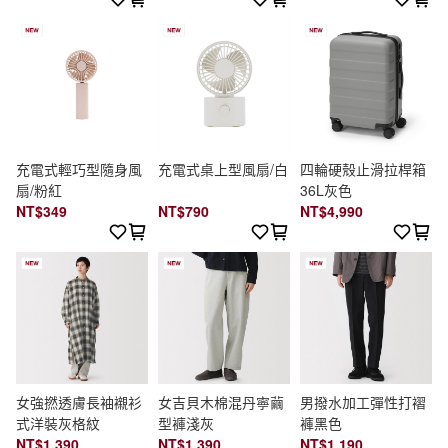
充電式輕巧型隨身風
充電式桌上型風扇/白
四輪硬殼止滑拉桿箱
扇/粉紅
36L灰色
NT$349
NT$790
NT$4,990
女強撚透膚長袖襯衫
女吉貝木棉混丹寧繭
男撥水加工彈性打褶
式洋裝灰格紋
型褲淺灰
褲黑色
NT$1,390
NT$1,390
NT$1,190