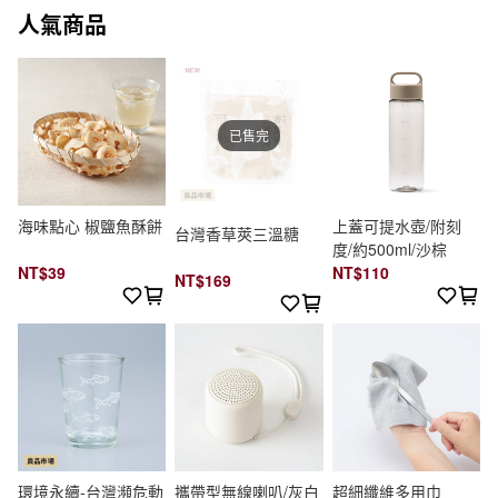
人氣商品
已售完
海味點心 椒鹽魚酥餅
上蓋可提水壺/附刻
台灣香草莢三溫糖
度/約500ml/沙棕
NT$39
NT$110
NT$169
環境永續-台灣瀕危動
攜帶型無線喇叭/灰白
超細纖維多用巾