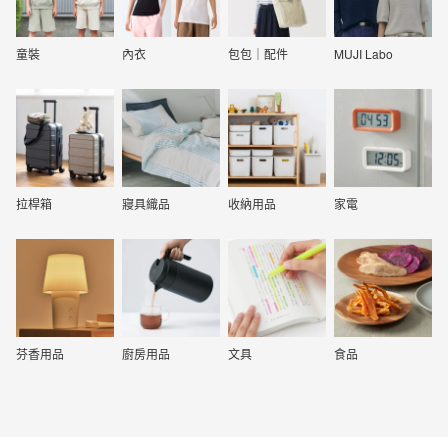
童裝
內衣
包包｜配件
MUJI Labo
拉桿箱
寢具織品
收納用品
家電
芬香用品
廚房用品
文具
食品