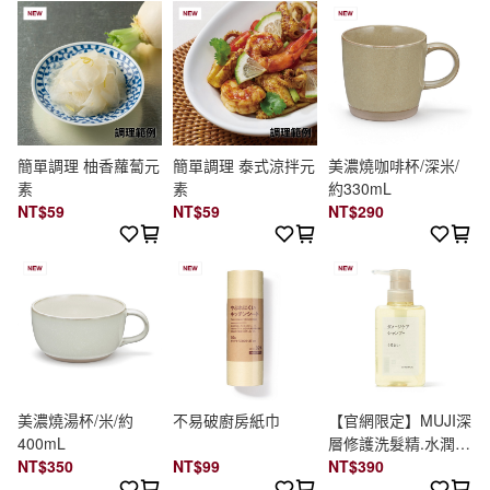
簡單調理 柚香蘿蔔元
簡單調理 泰式涼拌元
美濃燒咖啡杯/深米/
素
素
約330mL
NT$59
NT$59
NT$290
美濃燒湯杯/米/約
不易破廚房紙巾
【官網限定】MUJI深
400mL
層修護洗髮精.水潤保
NT$350
NT$99
濕/400ml
NT$390