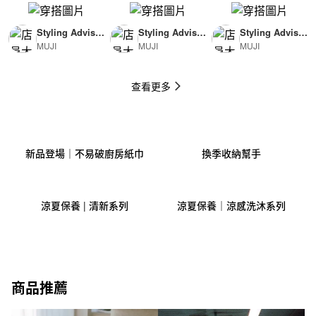
Styling Advisor
Styling Advisor
Styling Advisor
MUJI
MUJI
MUJI
( For Man )
( For Woman )
( For Man )
174cm
165cm
174cm
查看更多
新品登場｜不易破廚房紙巾
換季收納幫手
涼夏保養 | 清新系列
涼夏保養｜涼感洗沐系列
商品推薦