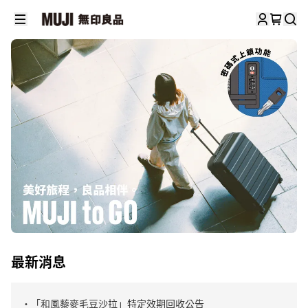
最新消息
・「和風藜麥毛豆沙拉」特定效期回收公告