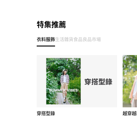
特集推薦
衣料服飾
生活雜貨
食品
良品市場
穿搭型錄
越穿越