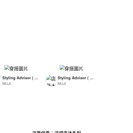
Styling Advisor ( F
Styling Advisor ( F
MUJI
MUJI
or Woman )
or Man )
165cm
174cm
涼夏保養｜涼感洗沐系列