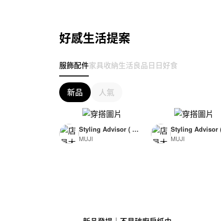
好感生活提案
服飾配件
家具收納
生活良品
日日好食
新品
人氣
Styling Advisor ( F
Styling Advisor 
MUJI
MUJI
or Woman )
or Man )
165cm
174cm
新品登場｜不易破廚房紙巾