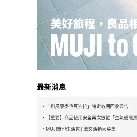
最新消息
・「和風藜麥毛豆沙拉」特定效期回收公告
・【重要】商品使用安全再次提醒「空氣循環風
・MUJI無印生活家 | 徵文活動大募集