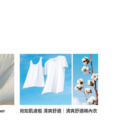
mer
宛如肌膚般 清爽舒適｜清爽舒適棉內衣