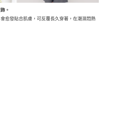
服飾。
料會愈發貼合肌膚，可反覆長久穿著，在潮濕悶熱
。