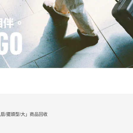
扇/擺頭型/大」商品回收