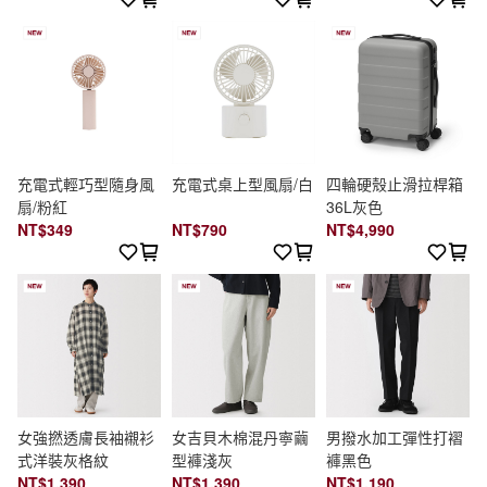
充電式輕巧型隨身風
充電式桌上型風扇/白
四輪硬殼止滑拉桿箱
扇/粉紅
36L灰色
NT$349
NT$790
NT$4,990
女強撚透膚長袖襯衫
女吉貝木棉混丹寧繭
男撥水加工彈性打褶
式洋裝灰格紋
型褲淺灰
褲黑色
NT$1,390
NT$1,390
NT$1,190