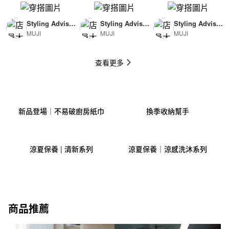
Styling Advisor
Styling Advisor
Styling Advisor
MUJI
MUJI
MUJI
( For Man )
( For Woman )
( For Man )
174cm
165cm
174cm
查看更多
新品登場｜不易破廚房紙巾
換季收納幫手
涼夏保養 | 清新系列
涼夏保養｜涼感洗沐系列
商品推薦