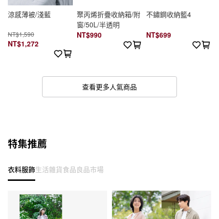
涼感薄被/淺藍
聚丙烯折疊收納箱/附
不鏽鋼收納籃4
窗/50L/半透明
NT$1,590
NT$990
NT$699
NT$1,272
查看更多人氣商品
特集推薦
衣料服飾
生活雜貨
食品
良品市場