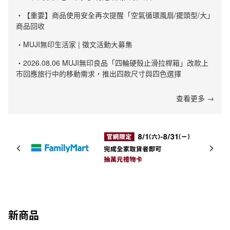
・【重要】商品使用安全再次提醒「空氣循環風扇/擺頭型/大」
商品回收
・MUJI無印生活家 | 徵文活動大募集
・2026.08.06 MUJI無印良品「四輪硬殼止滑拉桿箱」改款上
市回應旅行中的移動需求，推出四款尺寸與四色選擇
查看更多 →
新商品