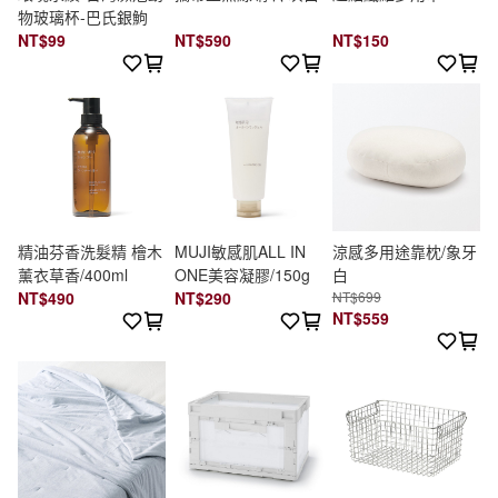
物玻璃杯-巴氏銀鮈
NT$99
NT$590
NT$150
精油芬香洗髮精 檜木
MUJI敏感肌ALL IN
涼感多用途靠枕/象牙
薰衣草香/400ml
ONE美容凝膠/150g
白
NT$490
NT$290
NT$699
NT$559