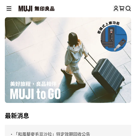
最新消息
・「和風藜麥毛豆沙拉」特定效期回收公告