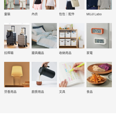
童裝
內衣
包包｜配件
MUJI Labo
拉桿箱
寢具織品
收納用品
家電
芬香用品
廚房用品
文具
食品