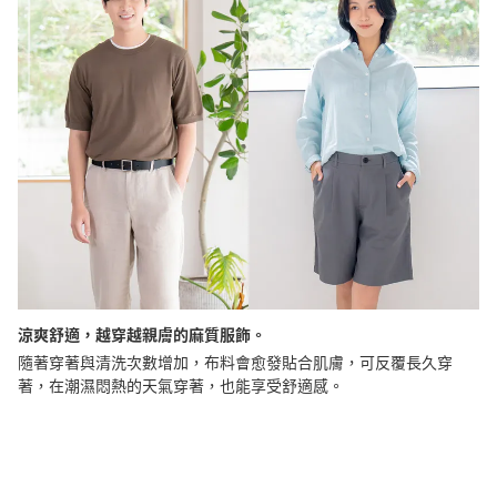
涼爽舒適，越穿越親膚的麻質服飾。
隨著穿著與清洗次數增加，布料會愈發貼合肌膚，可反覆長久穿
著，在潮濕悶熱的天氣穿著，也能享受舒適感。