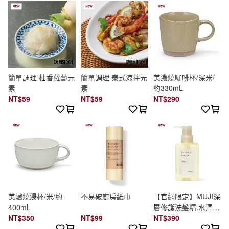
簡單調理 柚香蘿蔔元
簡單調理 泰式涼拌元
美濃燒咖啡杯/深米/
素
素
約330mL
NT$59
NT$59
NT$290
美濃燒湯杯/米/約
不易破廚房紙巾
【官網限定】MUJI深
400mL
層修護洗髮精.水潤保
NT$350
NT$99
濕/400ml
NT$390