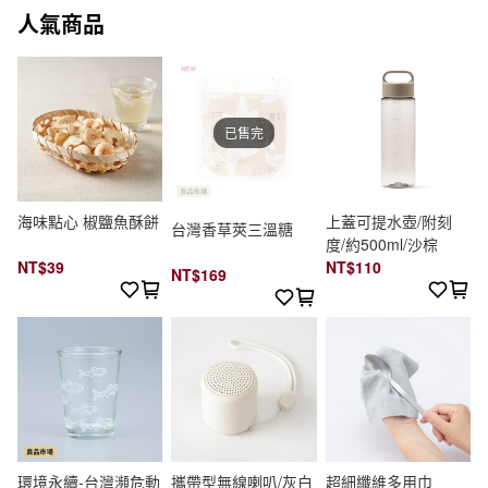
人氣商品
已售完
海味點心 椒鹽魚酥餅
上蓋可提水壺/附刻
台灣香草莢三溫糖
度/約500ml/沙棕
NT$39
NT$110
NT$169
環境永續-台灣瀕危動
攜帶型無線喇叭/灰白
超細纖維多用巾