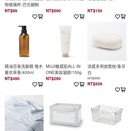
物玻璃杯-巴氏銀鮈
NT$99
NT$590
NT$150
精油芬香洗髮精 檜木
MUJI敏感肌ALL IN
涼感多用途靠枕/象牙
薰衣草香/400ml
ONE美容凝膠/150g
白
NT$490
NT$290
NT$699
NT$559