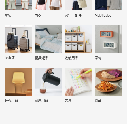
童裝
內衣
包包｜配件
MUJI Labo
拉桿箱
寢具織品
收納用品
家電
芬香用品
廚房用品
文具
食品