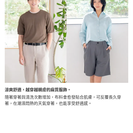
涼爽舒適，越穿越親膚的麻質服飾。
隨著穿著與清洗次數增加，布料會愈發貼合肌膚，可反覆長久穿
著，在潮濕悶熱的天氣穿著，也能享受舒適感。