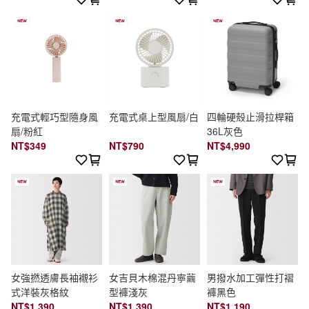
充電式輕巧型隨身風
充電式桌上型風扇/白
四輪硬殼止滑拉桿箱
扇/粉紅
36L灰色
NT$349
NT$790
NT$4,990
女強撚透膚長袖襯衫
女吉貝木棉混丹寧繭
男撥水加工彈性打褶
式洋裝灰格紋
型褲淺灰
褲黑色
NT$1,390
NT$1,390
NT$1,190