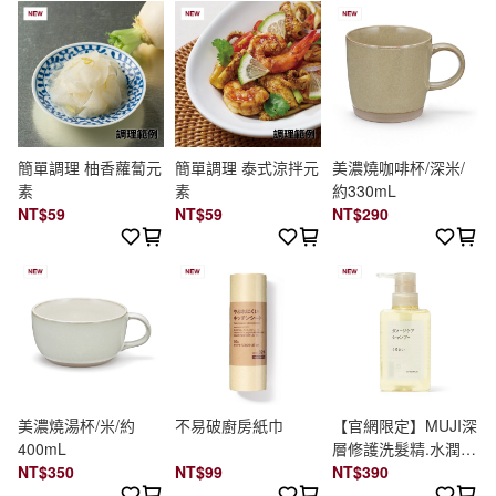
簡單調理 柚香蘿蔔元
簡單調理 泰式涼拌元
美濃燒咖啡杯/深米/
素
素
約330mL
NT$59
NT$59
NT$290
美濃燒湯杯/米/約
不易破廚房紙巾
【官網限定】MUJI深
400mL
層修護洗髮精.水潤保
NT$350
NT$99
濕/400ml
NT$390