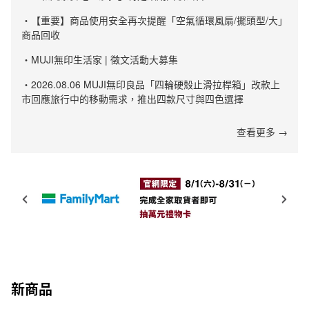
・【重要】商品使用安全再次提醒「空氣循環風扇/擺頭型/大」
商品回收
・MUJI無印生活家 | 徵文活動大募集
・2026.08.06 MUJI無印良品「四輪硬殼止滑拉桿箱」改款上
市回應旅行中的移動需求，推出四款尺寸與四色選擇
查看更多 →
新商品