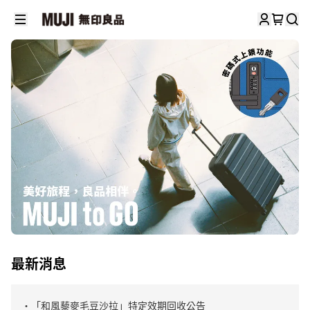
最新消息
・「和風藜麥毛豆沙拉」特定效期回收公告