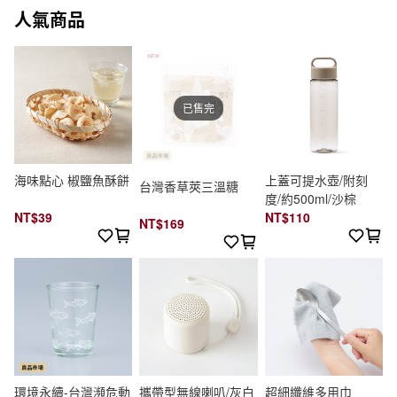
人氣商品
已售完
海味點心 椒鹽魚酥餅
上蓋可提水壺/附刻
台灣香草莢三溫糖
度/約500ml/沙棕
NT$39
NT$110
NT$169
環境永續-台灣瀕危動
攜帶型無線喇叭/灰白
超細纖維多用巾