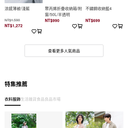
涼感薄被/淺藍
聚丙烯折疊收納箱/附
不鏽鋼收納籃4
窗/50L/半透明
NT$1,590
NT$990
NT$699
NT$1,272
查看更多人氣商品
特集推薦
衣料服飾
生活雜貨
食品
良品市場