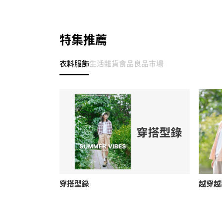
特集推薦
衣料服飾
生活雜貨
食品
良品市場
穿搭型錄
越穿越