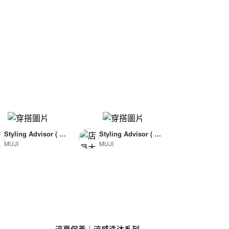
Styling Advisor ( F
Styling Advisor ( F
MUJI
MUJI
or Woman )
or Man )
165cm
174cm
涼夏保養｜涼感洗沐系列