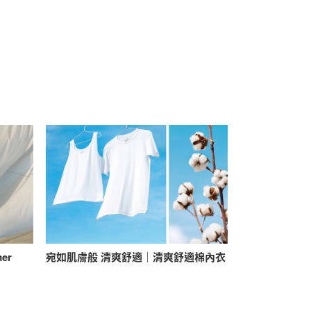
mer
宛如肌膚般 清爽舒適｜清爽舒適棉內衣