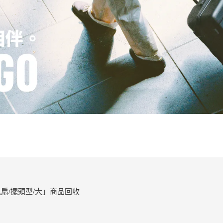
扇/擺頭型/大」商品回收