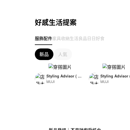
好感生活提案
服飾配件
家具收納
生活良品
日日好食
新品
人氣
Styling Advisor ( F
Styling Advisor 
MUJI
MUJI
or Woman )
or Man )
165cm
174cm
新品登場｜不易破廚房紙巾