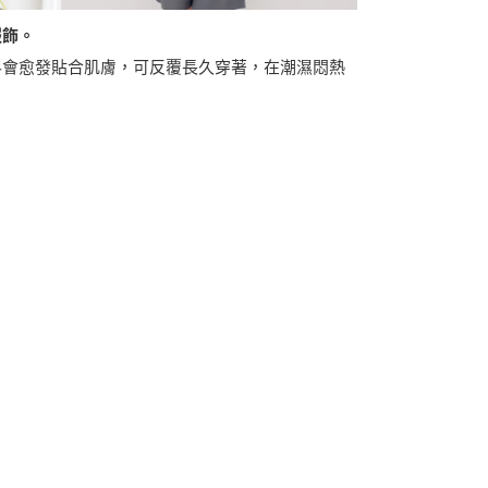
服飾。
料會愈發貼合肌膚，可反覆長久穿著，在潮濕悶熱
。