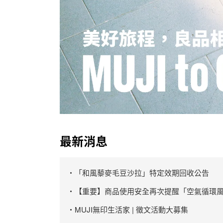
最新消息
・「和風藜麥毛豆沙拉」特定效期回收公告
・【重要】商品使用安全再次提醒「空氣循環風
・MUJI無印生活家 | 徵文活動大募集