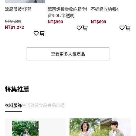
涼感薄被/淺藍
聚丙烯折疊收納箱/附
不鏽鋼收納籃4
窗/50L/半透明
NT$1,590
NT$990
NT$699
NT$1,272
查看更多人氣商品
特集推薦
衣料服飾
生活雜貨
食品
良品市場