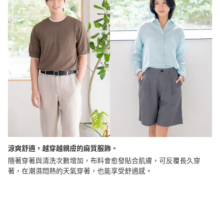
涼爽舒適，越穿越親膚的麻質服飾。
隨著穿著與清洗次數增加，布料會愈發貼合肌膚，可反覆長久穿
著，在潮濕悶熱的天氣穿著，也能享受舒適感。