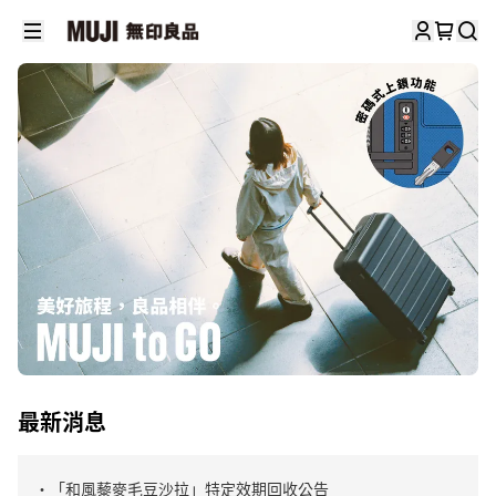
最新消息
・「和風藜麥毛豆沙拉」特定效期回收公告