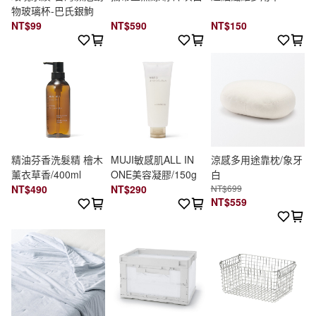
物玻璃杯-巴氏銀鮈
NT$99
NT$590
NT$150
精油芬香洗髮精 檜木
MUJI敏感肌ALL IN
涼感多用途靠枕/象牙
薰衣草香/400ml
ONE美容凝膠/150g
白
NT$490
NT$290
NT$699
NT$559