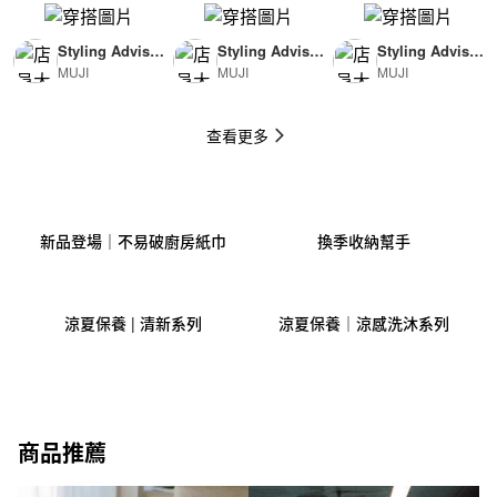
Styling Advisor
Styling Advisor
Styling Advisor
MUJI
MUJI
MUJI
( For Man )
( For Woman )
( For Man )
174cm
165cm
174cm
查看更多
新品登場｜不易破廚房紙巾
換季收納幫手
涼夏保養 | 清新系列
涼夏保養｜涼感洗沐系列
商品推薦