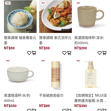
簡單調理 柚香蘿蔔元
簡單調理 泰式涼拌元
美濃燒咖啡杯/深米/
素
素
約330mL
NT$59
NT$59
NT$290
美濃燒湯杯/米/約
不易破廚房紙巾
【官網限定】MUJI深
400mL
層修護洗髮精.水潤保
NT$350
NT$99
濕/400ml
NT$390