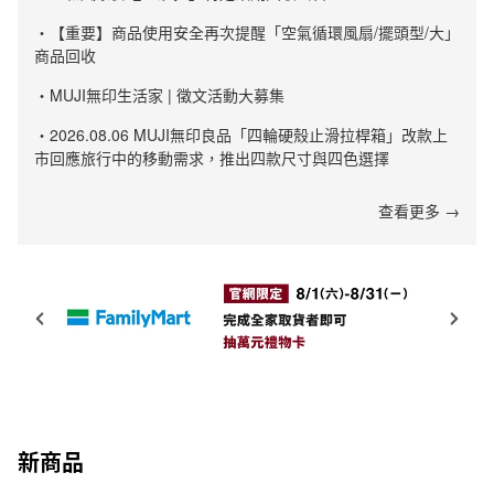
・【重要】商品使用安全再次提醒「空氣循環風扇/擺頭型/大」
商品回收
・MUJI無印生活家 | 徵文活動大募集
・2026.08.06 MUJI無印良品「四輪硬殼止滑拉桿箱」改款上
市回應旅行中的移動需求，推出四款尺寸與四色選擇
查看更多 →
新商品