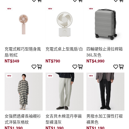
充電式輕巧型隨身風
充電式桌上型風扇/白
四輪硬殼止滑拉桿箱
扇/粉紅
36L灰色
NT$349
NT$790
NT$4,990
女強撚透膚長袖襯衫
女吉貝木棉混丹寧繭
男撥水加工彈性打褶
式洋裝灰格紋
型褲淺灰
褲黑色
NT$1,390
NT$1,390
NT$1,190