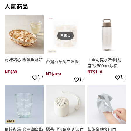
人氣商品
已售完
海味點心 椒鹽魚酥餅
上蓋可提水壺/附刻
台灣香草莢三溫糖
度/約500ml/沙棕
NT$39
NT$110
NT$169
環境永續-台灣瀕危動
攜帶型無線喇叭/灰白
超細纖維多用巾