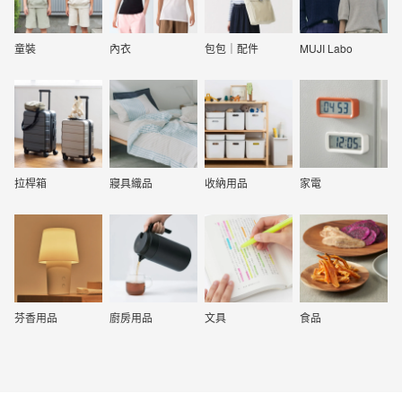
童裝
內衣
包包｜配件
MUJI Labo
拉桿箱
寢具織品
收納用品
家電
芬香用品
廚房用品
文具
食品