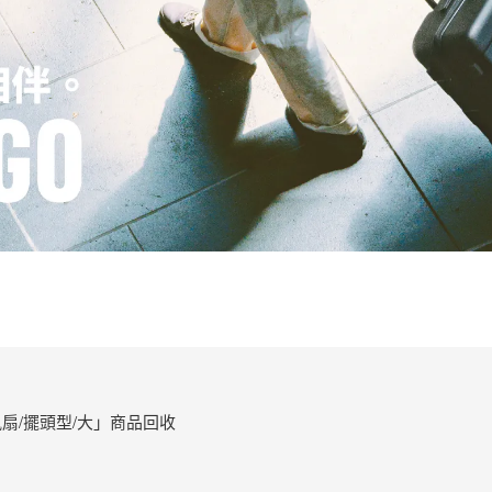
扇/擺頭型/大」商品回收