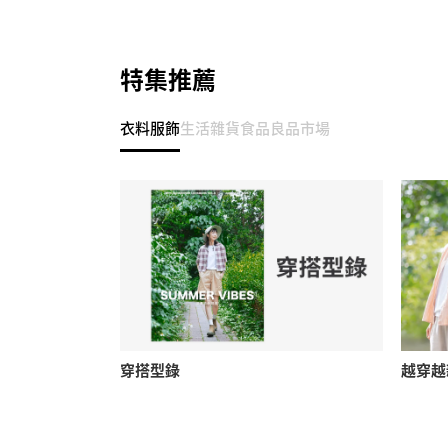
特集推薦
衣料服飾
生活雜貨
食品
良品市場
穿搭型錄
越穿越