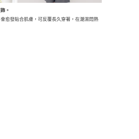
服飾。
料會愈發貼合肌膚，可反覆長久穿著，在潮濕悶熱
。