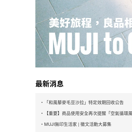
最新消息
・「和風藜麥毛豆沙拉」特定效期回收公告
・【重要】商品使用安全再次提醒「空氣循環風
・MUJI無印生活家 | 徵文活動大募集