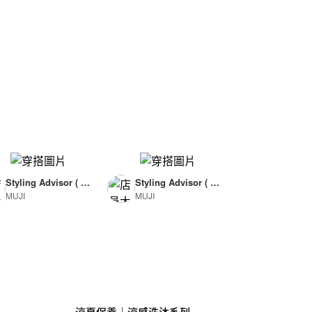
Styling Advisor ( F
Styling Advisor ( F
MUJI
MUJI
or Woman )
or Man )
165cm
174cm
涼夏保養｜涼感洗沐系列