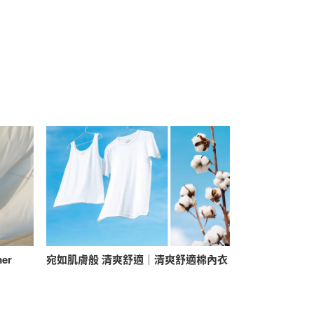
mer
宛如肌膚般 清爽舒適｜清爽舒適棉內衣