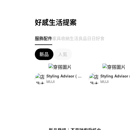
好感生活提案
服飾配件
家具收納
生活良品
日日好食
新品
人氣
Styling Advisor ( F
Styling Advisor 
MUJI
MUJI
or Woman )
or Man )
165cm
174cm
新品登場｜不易破廚房紙巾