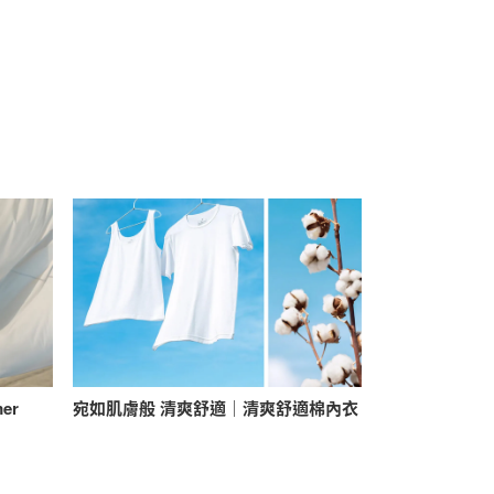
mer
宛如肌膚般 清爽舒適｜清爽舒適棉內衣