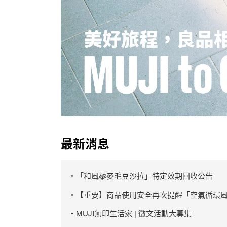
最新消息
・「和風藜麥毛豆沙拉」特定效期回收公告
・【重要】商品使用安全再次提醒「空氣循環風
・MUJI無印生活家 | 徵文活動大募集