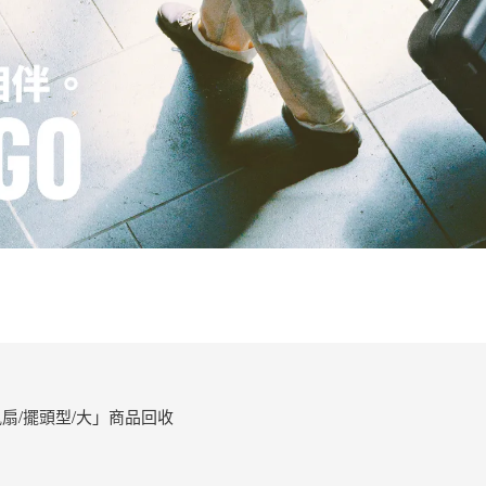
扇/擺頭型/大」商品回收