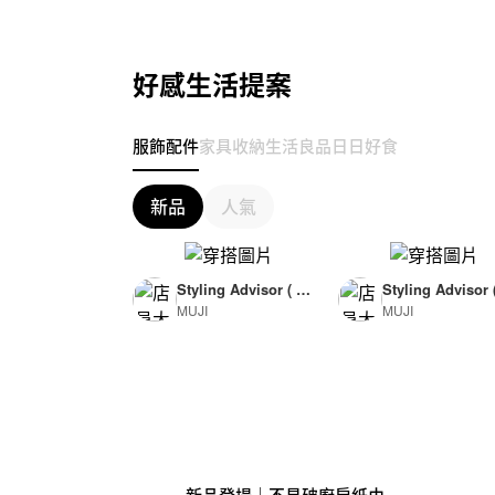
好感生活提案
服飾配件
家具收納
生活良品
日日好食
新品
人氣
Styling Advisor ( F
Styling Advisor 
MUJI
MUJI
or Woman )
or Man )
165cm
174cm
新品登場｜不易破廚房紙巾