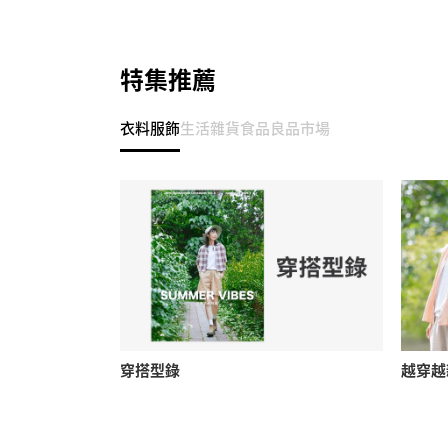
特集推薦
衣料服飾
生活雜貨
食品
良品市場
穿搭型錄
越穿越