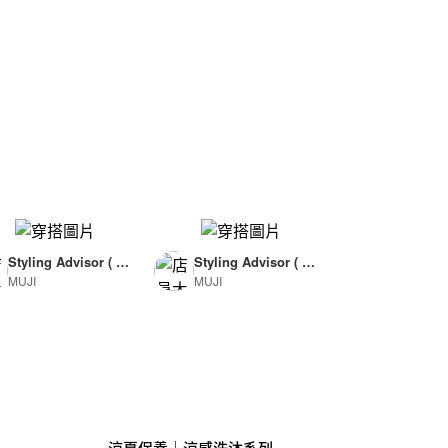
Styling Advisor ( F
Styling Advisor ( F
MUJI
MUJI
or Woman )
or Man )
165cm
174cm
涼夏保養｜涼感洗沐系列