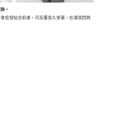
服飾。
料會愈發貼合肌膚，可反覆長久穿著，在潮濕悶熱
。