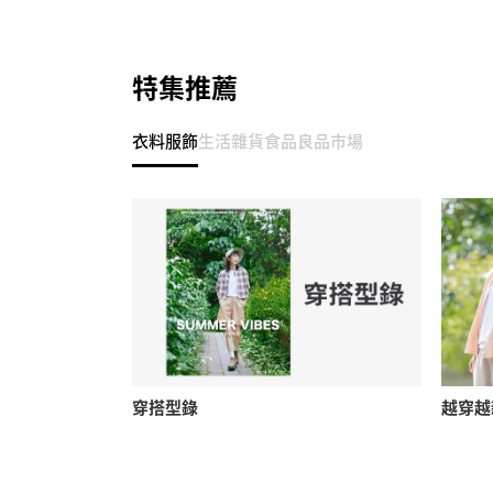
特集推薦
衣料服飾
生活雜貨
食品
良品市場
穿搭型錄
越穿越