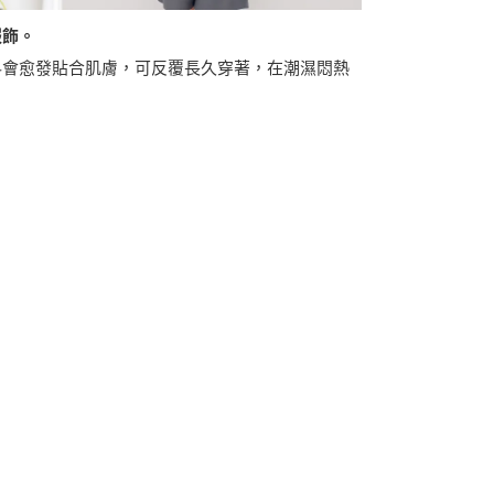
服飾。
料會愈發貼合肌膚，可反覆長久穿著，在潮濕悶熱
。