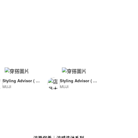
Styling Advisor ( F
Styling Advisor ( F
MUJI
MUJI
or Woman )
or Man )
165cm
174cm
涼夏保養｜涼感洗沐系列