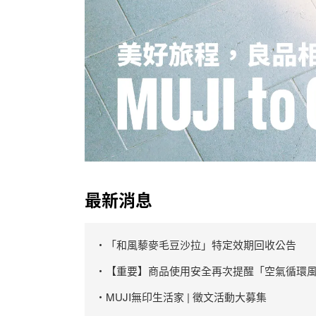
最新消息
・「和風藜麥毛豆沙拉」特定效期回收公告
・【重要】商品使用安全再次提醒「空氣循環風
・MUJI無印生活家 | 徵文活動大募集