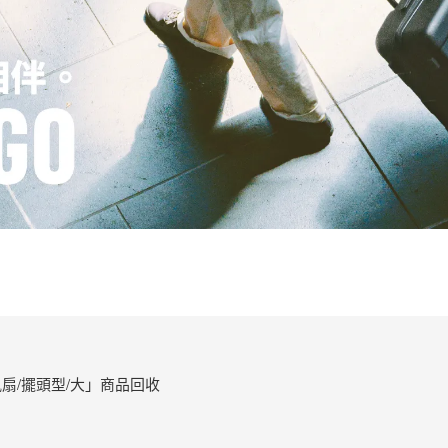
扇/擺頭型/大」商品回收