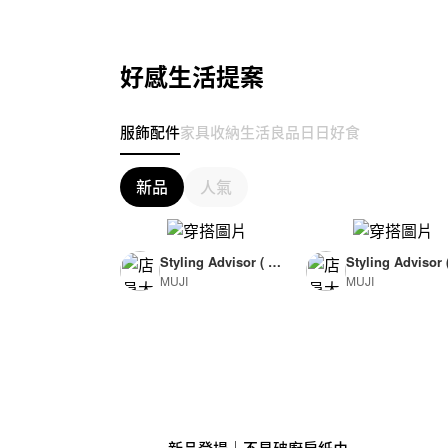
好感生活提案
服飾配件
家具收納
生活良品
日日好食
新品
人氣
Styling Advisor ( F
Styling Advisor 
MUJI
MUJI
or Woman )
or Man )
165cm
174cm
新品登場｜不易破廚房紙巾