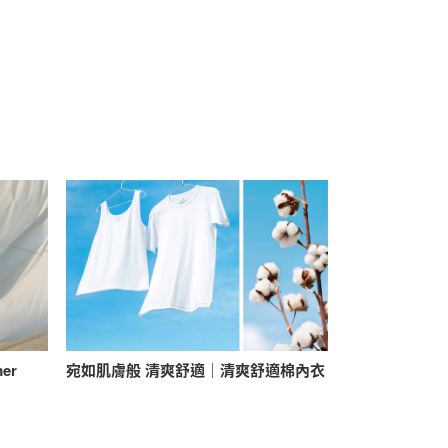
mer
宛如肌膚般 清爽舒適｜清爽舒適棉內衣