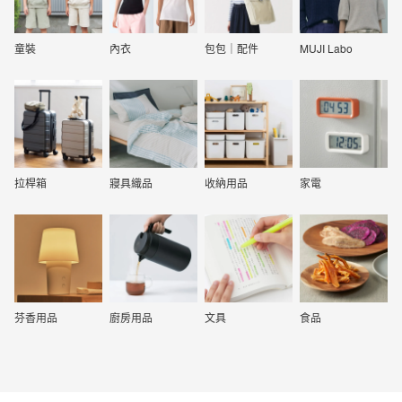
童裝
內衣
包包｜配件
MUJI Labo
拉桿箱
寢具織品
收納用品
家電
芬香用品
廚房用品
文具
食品