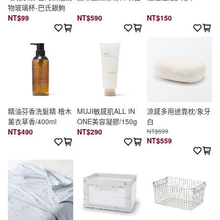
物玻璃杯-巴氏銀鮈
NT$99
NT$590
NT$150
精油芬香洗髮精 檜木
MUJI敏感肌ALL IN
涼感多用途靠枕/象牙
薰衣草香/400ml
ONE美容凝膠/150g
白
NT$490
NT$290
NT$699
NT$559