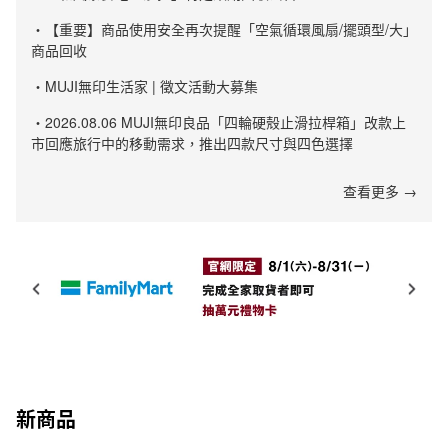
・【重要】商品使用安全再次提醒「空氣循環風扇/擺頭型/大」
商品回收
・MUJI無印生活家 | 徵文活動大募集
・2026.08.06 MUJI無印良品「四輪硬殼止滑拉桿箱」改款上
市回應旅行中的移動需求，推出四款尺寸與四色選擇
查看更多 →
新商品