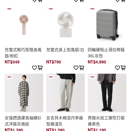
充電式輕巧型隨身風
充電式桌上型風扇/白
四輪硬殼止滑拉桿箱
扇/粉紅
36L灰色
NT$349
NT$790
NT$4,990
女強撚透膚長袖襯衫
女吉貝木棉混丹寧繭
男撥水加工彈性打褶
式洋裝灰格紋
型褲淺灰
褲黑色
NT$1,390
NT$1,390
NT$1,190