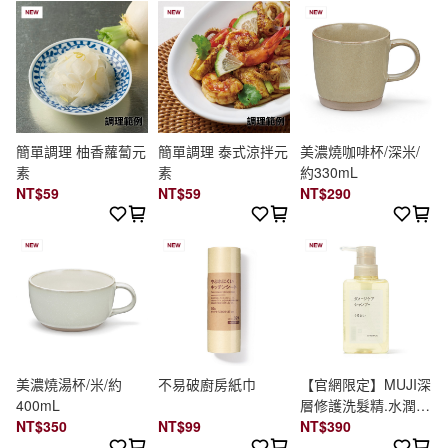
簡單調理 柚香蘿蔔元
簡單調理 泰式涼拌元
美濃燒咖啡杯/深米/
素
素
約330mL
NT$59
NT$59
NT$290
美濃燒湯杯/米/約
不易破廚房紙巾
【官網限定】MUJI深
400mL
層修護洗髮精.水潤保
NT$350
NT$99
濕/400ml
NT$390