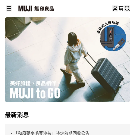
最新消息
・「和風藜麥毛豆沙拉」特定效期回收公告