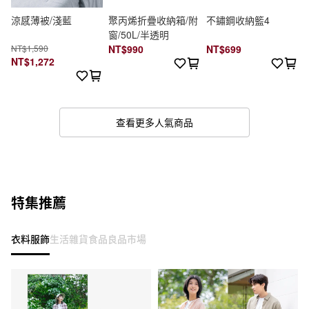
涼感薄被/淺藍
聚丙烯折疊收納箱/附
不鏽鋼收納籃4
窗/50L/半透明
NT$1,590
NT$990
NT$699
NT$1,272
查看更多人氣商品
特集推薦
衣料服飾
生活雜貨
食品
良品市場