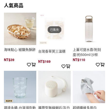
人氣商品
已售完
海味點心 椒鹽魚酥餅
上蓋可提水壺/附刻
台灣香草莢三溫糖
度/約500ml/沙棕
NT$39
NT$110
NT$169
環境永續-台灣瀕危動
攜帶型無線喇叭/灰白
超細纖維多用巾