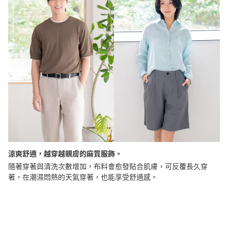
涼爽舒適，越穿越親膚的麻質服飾。
隨著穿著與清洗次數增加，布料會愈發貼合肌膚，可反覆長久穿
著，在潮濕悶熱的天氣穿著，也能享受舒適感。