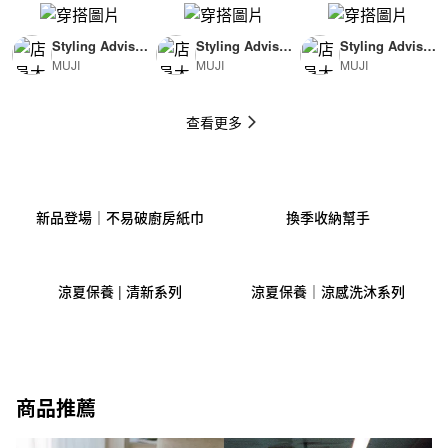
Styling Advisor
Styling Advisor
Styling Advisor
MUJI
MUJI
MUJI
( For Man )
( For Woman )
( For Man )
174cm
165cm
174cm
查看更多
新品登場｜不易破廚房紙巾
換季收納幫手
涼夏保養 | 清新系列
涼夏保養｜涼感洗沐系列
商品推薦