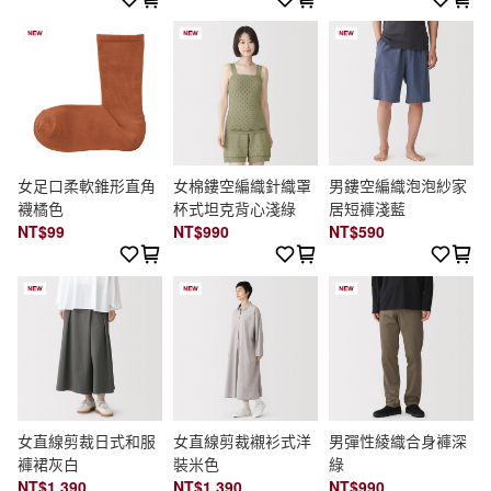
女足口柔軟錐形直角
女棉鏤空編織針織罩
男鏤空編織泡泡紗家
襪橘色
杯式坦克背心淺綠
居短褲淺藍
NT$99
NT$990
NT$590
女直線剪裁日式和服
女直線剪裁襯衫式洋
男彈性綾織合身褲深
褲裙灰白
裝米色
綠
NT$1,390
NT$1,390
NT$990