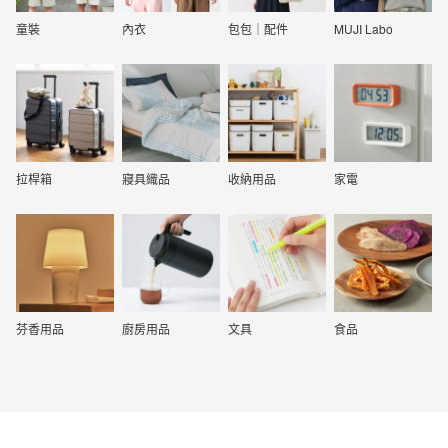
童裝
內衣
包包｜配件
MUJI Labo
拉桿箱
寢具織品
收納用品
家電
芬香用品
廚房用品
文具
食品