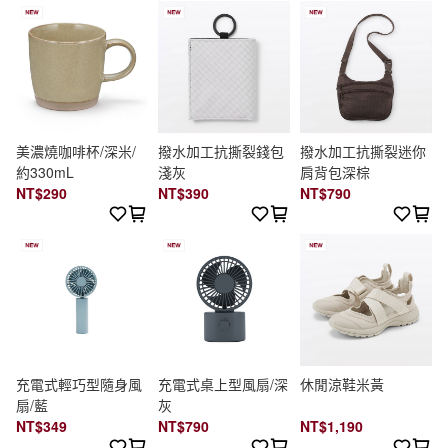
美濃燒咖啡杯/深米/
撥水加工抗撕裂錢包
撥水加工抗撕裂迷你
約330mL
淺灰
肩背包深棕
NT$290
NT$390
NT$790
充電式輕巧型隨身風
充電式桌上型風扇/深
休閒涼鞋米黃
扇/藍
灰
NT$349
NT$790
NT$1,190