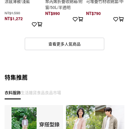
涼感薄被/淺藍
聚丙烯折疊收納箱/附
可堆疊竹材收納盒/中
窗/50L/半透明
NT$1,590
NT$990
NT$790
NT$1,272
查看更多人氣商品
特集推薦
衣料服飾
生活雜貨
食品
良品市場