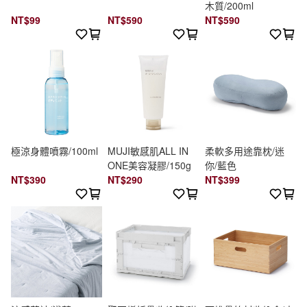
木質/200ml
NT$99
NT$590
NT$590
極涼身體噴霧/100ml
MUJI敏感肌ALL IN
柔軟多用途靠枕/迷
ONE美容凝膠/150g
你/藍色
NT$390
NT$290
NT$399