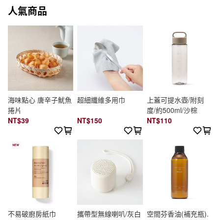
人氣商品
海味點心 唐辛子魷魚
超細纖維多用巾
上蓋可提水壺/附刻
捲片
度/約500ml/沙棕
NT$39
NT$150
NT$110
不易破廚房紙巾
攜帶型無線喇叭/灰白
空間芬香油(補充瓶).