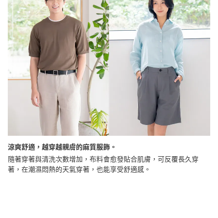
涼爽舒適，越穿越親膚的麻質服飾。
隨著穿著與清洗次數增加，布料會愈發貼合肌膚，可反覆長久穿
著，在潮濕悶熱的天氣穿著，也能享受舒適感。