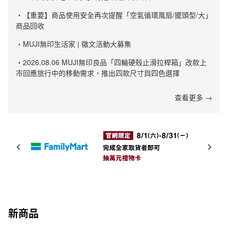
・【重要】商品使用安全再次提醒「空氣循環風扇/擺頭型/大」
商品回收
・MUJI無印生活家 | 徵文活動大募集
・2026.08.06 MUJI無印良品「四輪硬殼止滑拉桿箱」改款上
市回應旅行中的移動需求，推出四款尺寸與四色選擇
查看更多 →
新商品