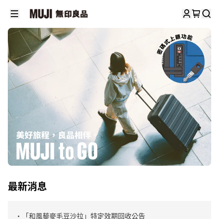
最新消息
・「和風藜麥毛豆沙拉」特定效期回收公告