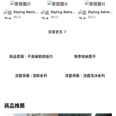
Styling Advisor
Styling Advisor
Styling Advisor
MUJI
MUJI
MUJI
( For Man )
( For Woman )
( For Man )
174cm
165cm
174cm
查看更多
新品登場｜不易破廚房紙巾
換季收納幫手
涼夏保養 | 清新系列
涼夏保養｜涼感洗沐系列
商品推薦