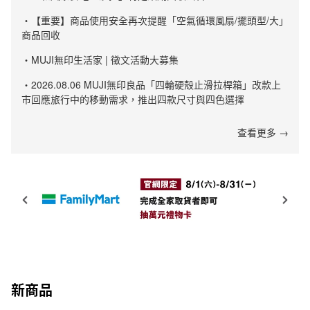
・【重要】商品使用安全再次提醒「空氣循環風扇/擺頭型/大」
商品回收
・MUJI無印生活家 | 徵文活動大募集
・2026.08.06 MUJI無印良品「四輪硬殼止滑拉桿箱」改款上
市回應旅行中的移動需求，推出四款尺寸與四色選擇
查看更多 →
新商品