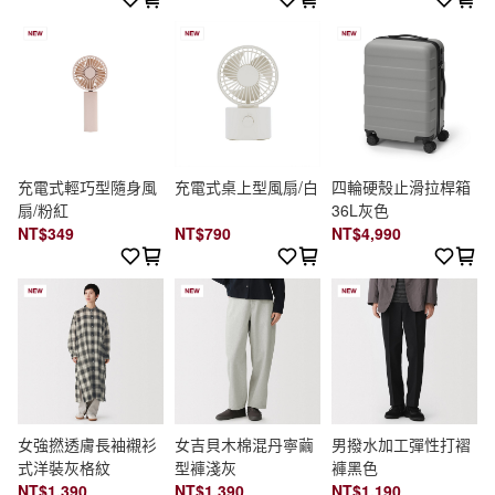
充電式輕巧型隨身風
充電式桌上型風扇/白
四輪硬殼止滑拉桿箱
扇/粉紅
36L灰色
NT$349
NT$790
NT$4,990
女強撚透膚長袖襯衫
女吉貝木棉混丹寧繭
男撥水加工彈性打褶
式洋裝灰格紋
型褲淺灰
褲黑色
NT$1,390
NT$1,390
NT$1,190