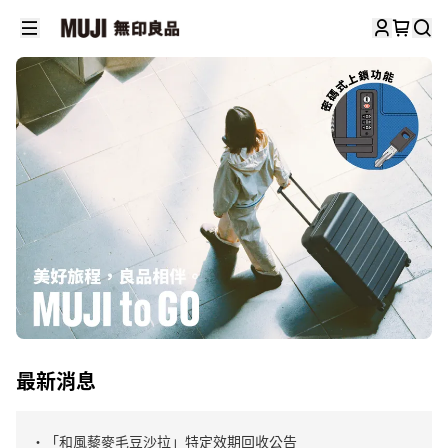
最新消息
・「和風藜麥毛豆沙拉」特定效期回收公告