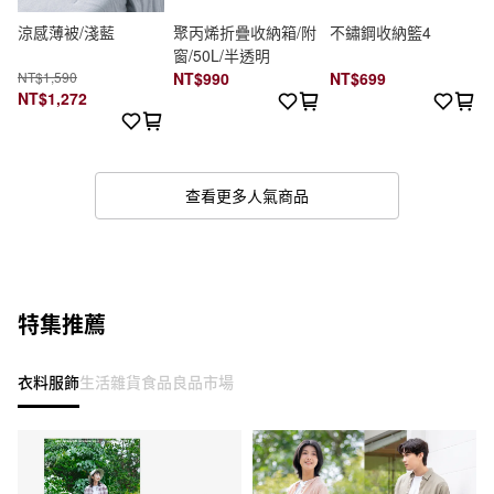
涼感薄被/淺藍
聚丙烯折疊收納箱/附
不鏽鋼收納籃4
窗/50L/半透明
NT$1,590
NT$990
NT$699
NT$1,272
查看更多人氣商品
特集推薦
衣料服飾
生活雜貨
食品
良品市場