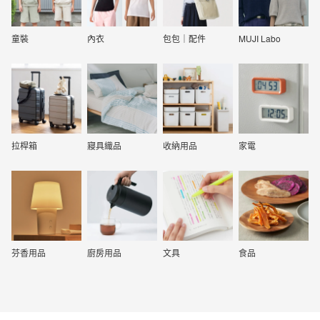
童裝
內衣
包包｜配件
MUJI Labo
拉桿箱
寢具織品
收納用品
家電
芬香用品
廚房用品
文具
食品