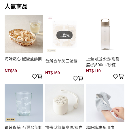
人氣商品
已售完
海味點心 椒鹽魚酥餅
上蓋可提水壺/附刻
台灣香草莢三溫糖
度/約500ml/沙棕
NT$39
NT$110
NT$169
環境永續-台灣瀕危動
攜帶型無線喇叭/灰白
超細纖維多用巾