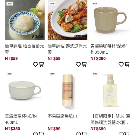
簡單調理 柚香蘿蔔元
簡單調理 泰式涼拌元
美濃燒咖啡杯/深米/
素
素
約330mL
NT$59
NT$59
NT$290
美濃燒湯杯/米/約
不易破廚房紙巾
【官網限定】MUJI深
400mL
層修護洗髮精.水潤保
NT$350
NT$99
濕/400ml
NT$390