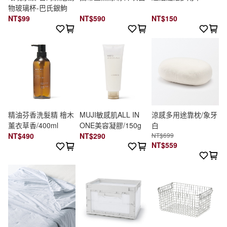
物玻璃杯-巴氏銀鮈
NT$99
NT$590
NT$150
精油芬香洗髮精 檜木
MUJI敏感肌ALL IN
涼感多用途靠枕/象牙
薰衣草香/400ml
ONE美容凝膠/150g
白
NT$490
NT$290
NT$699
NT$559