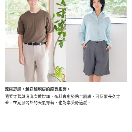
涼爽舒適，越穿越親膚的麻質服飾。
隨著穿著與清洗次數增加，布料會愈發貼合肌膚，可反覆長久穿
著，在潮濕悶熱的天氣穿著，也能享受舒適感。