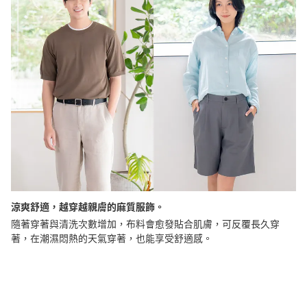
涼爽舒適，越穿越親膚的麻質服飾。
隨著穿著與清洗次數增加，布料會愈發貼合肌膚，可反覆長久穿
著，在潮濕悶熱的天氣穿著，也能享受舒適感。