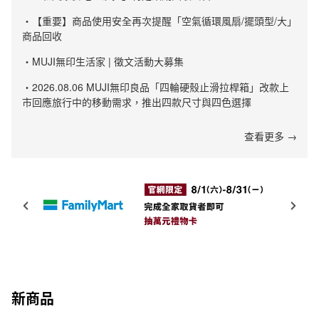
・【重要】商品使用安全再次提醒「空氣循環風扇/擺頭型/大」
商品回收
・MUJI無印生活家 | 徵文活動大募集
・2026.08.06 MUJI無印良品「四輪硬殼止滑拉桿箱」改款上
市回應旅行中的移動需求，推出四款尺寸與四色選擇
查看更多 →
新商品