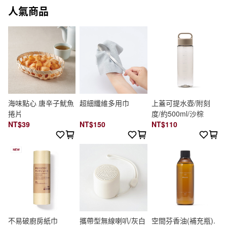
人氣商品
海味點心 唐辛子魷魚
超細纖維多用巾
上蓋可提水壺/附刻
捲片
度/約500ml/沙棕
NT$39
NT$150
NT$110
不易破廚房紙巾
攜帶型無線喇叭/灰白
空間芬香油(補充瓶).