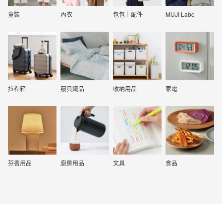
童裝
內衣
包包｜配件
MUJI Labo
拉桿箱
寢具織品
收納用品
家電
芬香用品
廚房用品
文具
食品