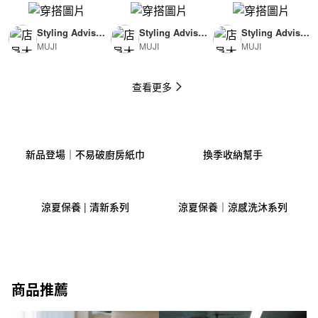
Styling Advisor
Styling Advisor
Styling Advisor
MUJI
MUJI
MUJI
( For Man )
( For Woman )
( For Man )
174cm
165cm
174cm
查看更多
新品登場｜不易破廚房紙巾
換季收納幫手
涼夏保養 | 清新系列
涼夏保養｜涼感洗沐系列
商品推薦