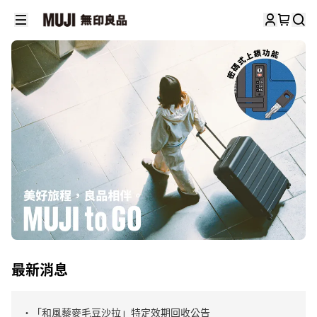
最新消息
・「和風藜麥毛豆沙拉」特定效期回收公告