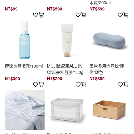
木質/200ml
NT$99
NT$590
NT$590
極涼身體噴霧/100ml
MUJI敏感肌ALL IN
柔軟多用途靠枕/迷
ONE美容凝膠/150g
你/藍色
NT$390
NT$290
NT$399