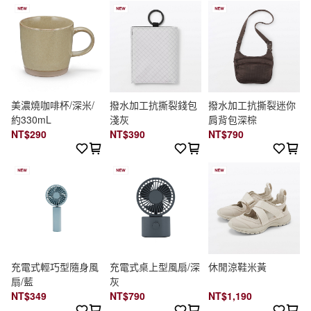
美濃燒咖啡杯/深米/
撥水加工抗撕裂錢包
撥水加工抗撕裂迷你
約330mL
淺灰
肩背包深棕
NT$290
NT$390
NT$790
充電式輕巧型隨身風
充電式桌上型風扇/深
休閒涼鞋米黃
扇/藍
灰
NT$349
NT$790
NT$1,190