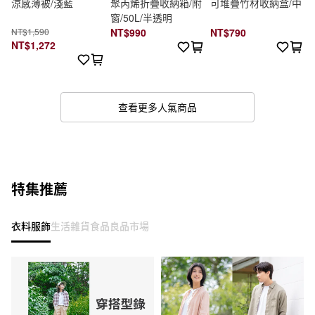
涼感薄被/淺藍
聚丙烯折疊收納箱/附
可堆疊竹材收納盒/中
窗/50L/半透明
NT$1,590
NT$990
NT$790
NT$1,272
查看更多人氣商品
特集推薦
衣料服飾
生活雜貨
食品
良品市場