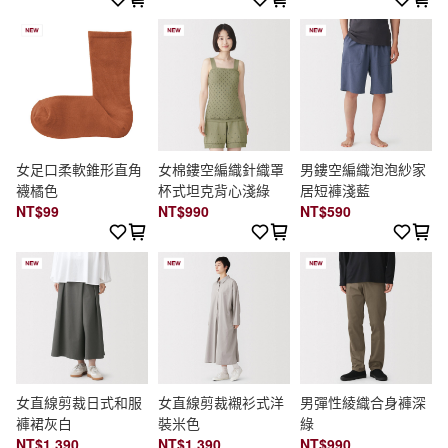
女足口柔軟錐形直角
女棉鏤空編織針織罩
男鏤空編織泡泡紗家
襪橘色
杯式坦克背心淺綠
居短褲淺藍
NT$99
NT$990
NT$590
女直線剪裁日式和服
女直線剪裁襯衫式洋
男彈性綾織合身褲深
褲裙灰白
裝米色
綠
NT$1,390
NT$1,390
NT$990