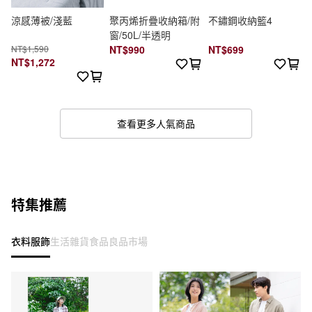
涼感薄被/淺藍
聚丙烯折疊收納箱/附
不鏽鋼收納籃4
窗/50L/半透明
NT$1,590
NT$990
NT$699
NT$1,272
查看更多人氣商品
特集推薦
衣料服飾
生活雜貨
食品
良品市場