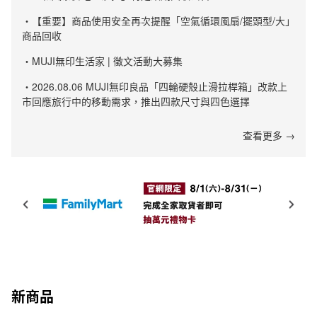
・【重要】商品使用安全再次提醒「空氣循環風扇/擺頭型/大」
商品回收
・MUJI無印生活家 | 徵文活動大募集
・2026.08.06 MUJI無印良品「四輪硬殼止滑拉桿箱」改款上
市回應旅行中的移動需求，推出四款尺寸與四色選擇
查看更多 →
新商品