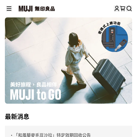
最新消息
・「和風藜麥毛豆沙拉」特定效期回收公告