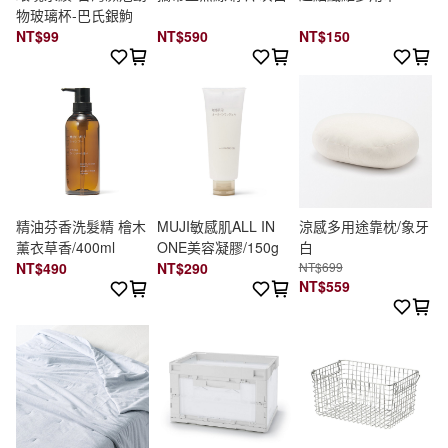
物玻璃杯-巴氏銀鮈
NT$99
NT$590
NT$150
精油芬香洗髮精 檜木
MUJI敏感肌ALL IN
涼感多用途靠枕/象牙
薰衣草香/400ml
ONE美容凝膠/150g
白
NT$490
NT$290
NT$699
NT$559