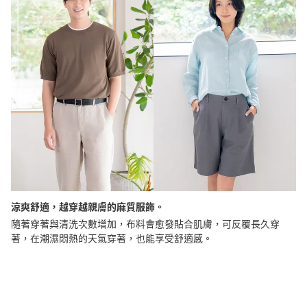
涼爽舒適，越穿越親膚的麻質服飾。
隨著穿著與清洗次數增加，布料會愈發貼合肌膚，可反覆長久穿
著，在潮濕悶熱的天氣穿著，也能享受舒適感。