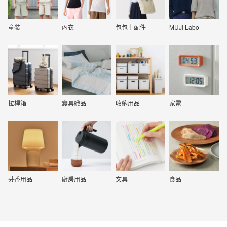
童裝
內衣
包包｜配件
MUJI Labo
拉桿箱
寢具織品
收納用品
家電
芬香用品
廚房用品
文具
食品