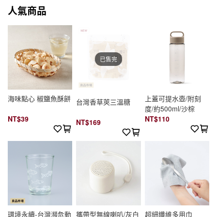
人氣商品
已售完
海味點心 椒鹽魚酥餅
上蓋可提水壺/附刻
台灣香草莢三溫糖
度/約500ml/沙棕
NT$39
NT$110
NT$169
環境永續-台灣瀕危動
攜帶型無線喇叭/灰白
超細纖維多用巾