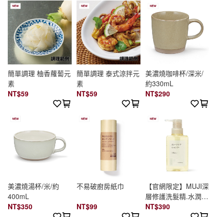
簡單調理 柚香蘿蔔元
簡單調理 泰式涼拌元
美濃燒咖啡杯/深米/
素
素
約330mL
NT$59
NT$59
NT$290
美濃燒湯杯/米/約
不易破廚房紙巾
【官網限定】MUJI深
400mL
層修護洗髮精.水潤保
NT$350
NT$99
濕/400ml
NT$390