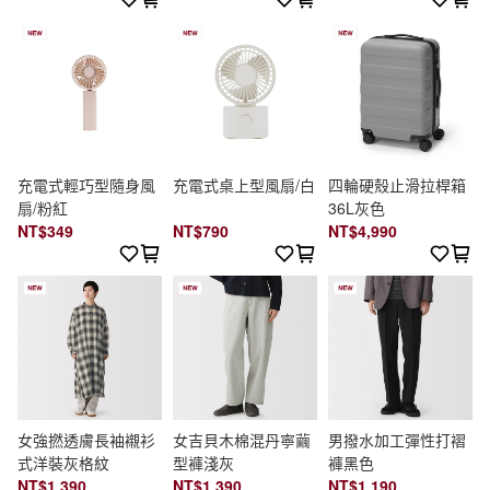
充電式輕巧型隨身風
充電式桌上型風扇/白
四輪硬殼止滑拉桿箱
扇/粉紅
36L灰色
NT$349
NT$790
NT$4,990
女強撚透膚長袖襯衫
女吉貝木棉混丹寧繭
男撥水加工彈性打褶
式洋裝灰格紋
型褲淺灰
褲黑色
NT$1,390
NT$1,390
NT$1,190