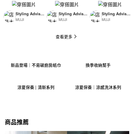
Styling Advisor
Styling Advisor
Styling Advisor
MUJI
MUJI
MUJI
( For Man )
( For Woman )
( For Man )
174cm
165cm
174cm
查看更多
新品登場｜不易破廚房紙巾
換季收納幫手
涼夏保養 | 清新系列
涼夏保養｜涼感洗沐系列
商品推薦