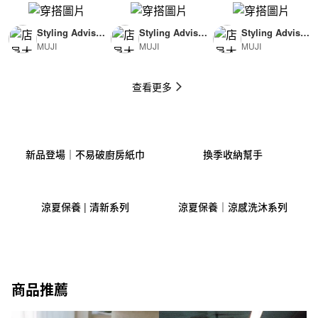
Styling Advisor
Styling Advisor
Styling Advisor
MUJI
MUJI
MUJI
( For Man )
( For Woman )
( For Man )
174cm
165cm
174cm
查看更多
新品登場｜不易破廚房紙巾
換季收納幫手
涼夏保養 | 清新系列
涼夏保養｜涼感洗沐系列
商品推薦