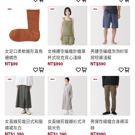
女足口柔軟錐形直角
女棉鏤空編織針織罩
男鏤空編織泡泡紗家
襪橘色
杯式坦克背心淺綠
居短褲淺藍
NT$99
NT$990
NT$590
女直線剪裁日式和服
女直線剪裁襯衫式洋
男彈性綾織合身褲深
褲裙灰白
裝米色
綠
NT$1,390
NT$1,390
NT$990