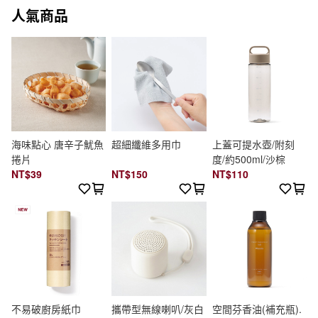
人氣商品
海味點心 唐辛子魷魚
超細纖維多用巾
上蓋可提水壺/附刻
捲片
度/約500ml/沙棕
NT$39
NT$150
NT$110
不易破廚房紙巾
攜帶型無線喇叭/灰白
空間芬香油(補充瓶).