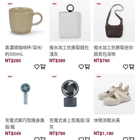
美濃燒咖啡杯/深米/
撥水加工抗撕裂錢包
撥水加工抗撕裂迷你
約330mL
淺灰
肩背包深棕
NT$290
NT$390
NT$790
充電式輕巧型隨身風
充電式桌上型風扇/深
休閒涼鞋米黃
扇/藍
灰
NT$349
NT$790
NT$1,190