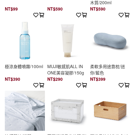
木質/200ml
NT$99
NT$590
NT$590
極涼身體噴霧/100ml
MUJI敏感肌ALL IN
柔軟多用途靠枕/迷
ONE美容凝膠/150g
你/藍色
NT$390
NT$290
NT$399