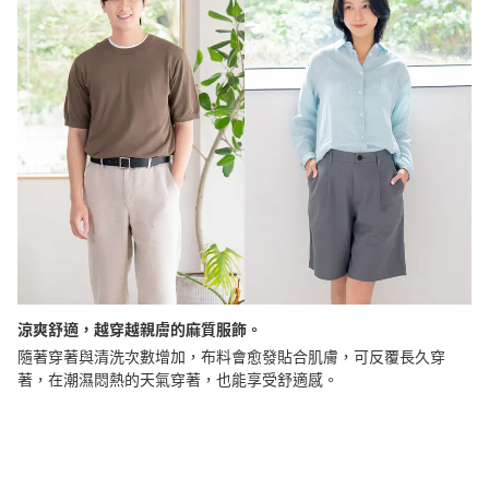
涼爽舒適，越穿越親膚的麻質服飾。
隨著穿著與清洗次數增加，布料會愈發貼合肌膚，可反覆長久穿
著，在潮濕悶熱的天氣穿著，也能享受舒適感。