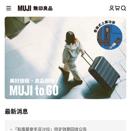
最新消息
・「和風藜麥毛豆沙拉」特定效期回收公告