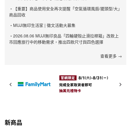
・【重要】商品使用安全再次提醒「空氣循環風扇/擺頭型/大」
商品回收
・MUJI無印生活家 | 徵文活動大募集
・2026.08.06 MUJI無印良品「四輪硬殼止滑拉桿箱」改款上
市回應旅行中的移動需求，推出四款尺寸與四色選擇
查看更多 →
新商品