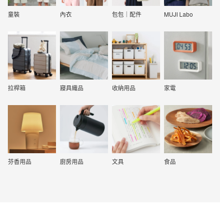
童裝
內衣
包包｜配件
MUJI Labo
拉桿箱
寢具織品
收納用品
家電
芬香用品
廚房用品
文具
食品