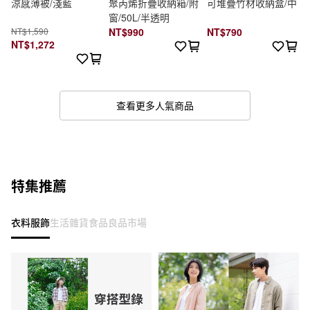
涼感薄被/淺藍
聚丙烯折疊收納箱/附
可堆疊竹材收納盒/中
窗/50L/半透明
NT$1,590
NT$990
NT$790
NT$1,272
查看更多人氣商品
特集推薦
衣料服飾
生活雜貨
食品
良品市場