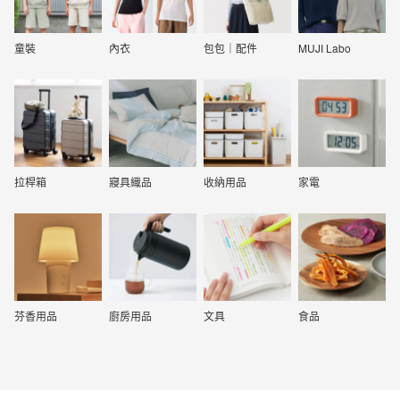
童裝
內衣
包包｜配件
MUJI Labo
拉桿箱
寢具織品
收納用品
家電
芬香用品
廚房用品
文具
食品