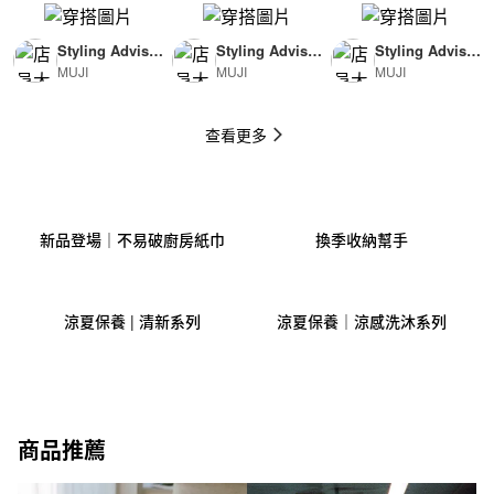
Styling Advisor
Styling Advisor
Styling Advisor
MUJI
MUJI
MUJI
( For Man )
( For Woman )
( For Man )
174cm
165cm
174cm
查看更多
新品登場｜不易破廚房紙巾
換季收納幫手
涼夏保養 | 清新系列
涼夏保養｜涼感洗沐系列
商品推薦