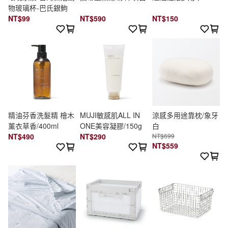
物玻璃杯-巴氏銀鮈
NT$99
NT$590
NT$150
精油芬香洗髮精 檜木
MUJI敏感肌ALL IN
涼感多用途靠枕/象牙
薰衣草香/400ml
ONE美容凝膠/150g
白
NT$490
NT$290
NT$699
NT$559