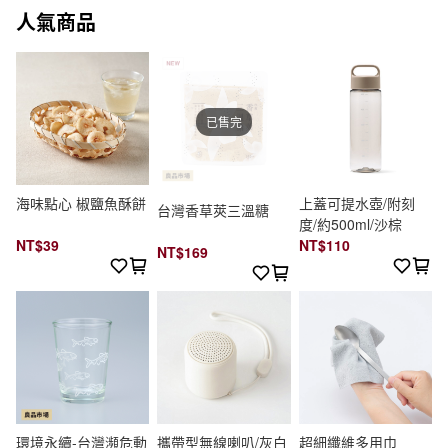
人氣商品
已售完
海味點心 椒鹽魚酥餅
上蓋可提水壺/附刻
台灣香草莢三溫糖
度/約500ml/沙棕
NT$39
NT$110
NT$169
環境永續-台灣瀕危動
攜帶型無線喇叭/灰白
超細纖維多用巾