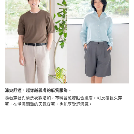
涼爽舒適，越穿越親膚的麻質服飾。
隨著穿著與清洗次數增加，布料會愈發貼合肌膚，可反覆長久穿
著，在潮濕悶熱的天氣穿著，也能享受舒適感。