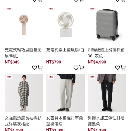
充電式輕巧型隨身風
充電式桌上型風扇/白
四輪硬殼止滑拉桿箱
扇/粉紅
36L灰色
NT$349
NT$790
NT$4,990
女強撚透膚長袖襯衫
女吉貝木棉混丹寧繭
男撥水加工彈性打褶
式洋裝灰格紋
型褲淺灰
褲黑色
NT$1,390
NT$1,390
NT$1,190