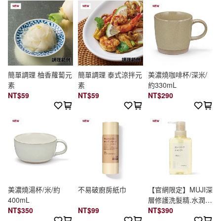
簡單調理 柚香蘿蔔元
簡單調理 泰式涼拌元
美濃燒咖啡杯/深米/
素
素
約330mL
NT$59
NT$59
NT$290
美濃燒湯杯/米/約
不易破廚房紙巾
【官網限定】MUJI深
400mL
層修護洗髮精.水潤保
NT$350
NT$99
濕/400ml
NT$390