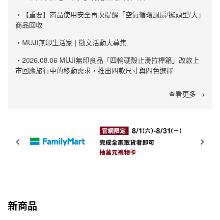
・【重要】商品使用安全再次提醒「空氣循環風扇/擺頭型/大」
商品回收
・MUJI無印生活家 | 徵文活動大募集
・2026.08.06 MUJI無印良品「四輪硬殼止滑拉桿箱」改款上
市回應旅行中的移動需求，推出四款尺寸與四色選擇
查看更多 →
新商品