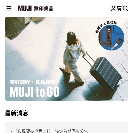
最新消息
・「和風藜麥毛豆沙拉」特定效期回收公告