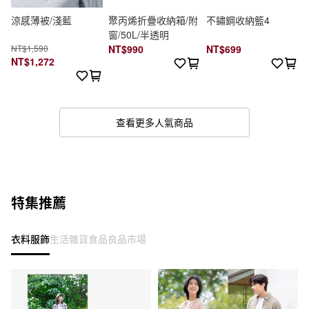
涼感薄被/淺藍
聚丙烯折疊收納箱/附
不鏽鋼收納籃4
窗/50L/半透明
NT$1,590
NT$990
NT$699
NT$1,272
查看更多人氣商品
特集推薦
衣料服飾
生活雜貨
食品
良品市場