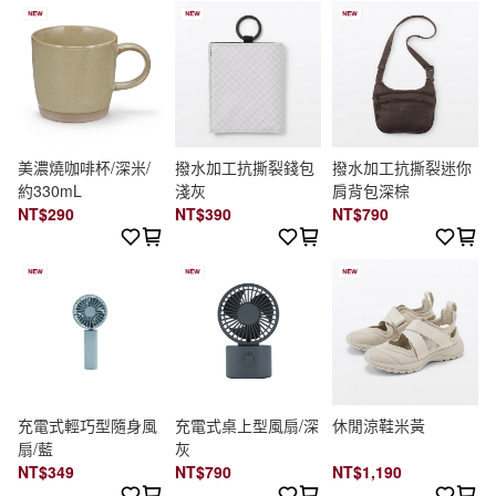
美濃燒咖啡杯/深米/
撥水加工抗撕裂錢包
撥水加工抗撕裂迷你
約330mL
淺灰
肩背包深棕
NT$290
NT$390
NT$790
充電式輕巧型隨身風
充電式桌上型風扇/深
休閒涼鞋米黃
扇/藍
灰
NT$349
NT$790
NT$1,190