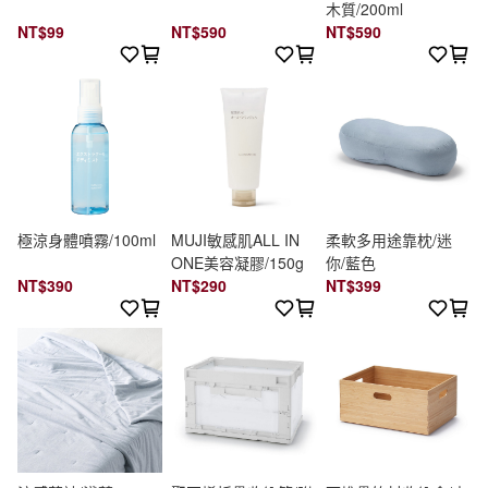
木質/200ml
NT$99
NT$590
NT$590
極涼身體噴霧/100ml
MUJI敏感肌ALL IN
柔軟多用途靠枕/迷
ONE美容凝膠/150g
你/藍色
NT$390
NT$290
NT$399