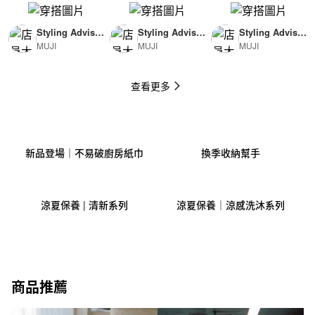
Styling Advisor
Styling Advisor
Styling Advisor
MUJI
MUJI
MUJI
( For Man )
( For Woman )
( For Man )
174cm
165cm
174cm
查看更多
新品登場｜不易破廚房紙巾
換季收納幫手
涼夏保養 | 清新系列
涼夏保養｜涼感洗沐系列
商品推薦