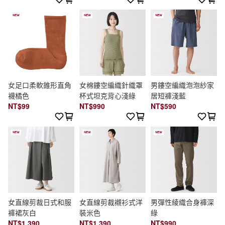
女足口柔軟錐形直角
女棉鏤空編織針織罩
男鏤空編織泡泡紗家
襪橘色
杯式坦克背心淺綠
居短褲淺藍
NT$99
NT$990
NT$590
女直線剪裁日式和服
女直線剪裁襯衫式洋
男彈性綾織合身褲深
褲裙灰白
裝米色
綠
NT$1,390
NT$1,390
NT$990