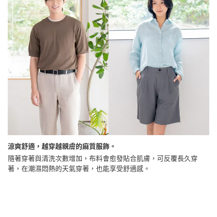
涼爽舒適，越穿越親膚的麻質服飾。
隨著穿著與清洗次數增加，布料會愈發貼合肌膚，可反覆長久穿
著，在潮濕悶熱的天氣穿著，也能享受舒適感。