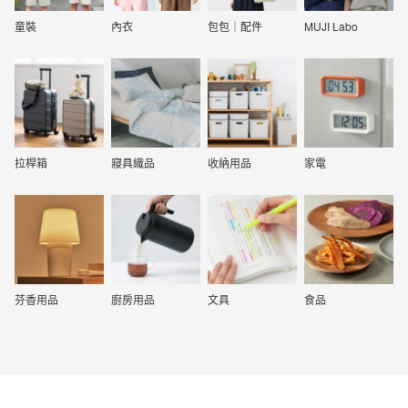
童裝
內衣
包包｜配件
MUJI Labo
拉桿箱
寢具織品
收納用品
家電
芬香用品
廚房用品
文具
食品