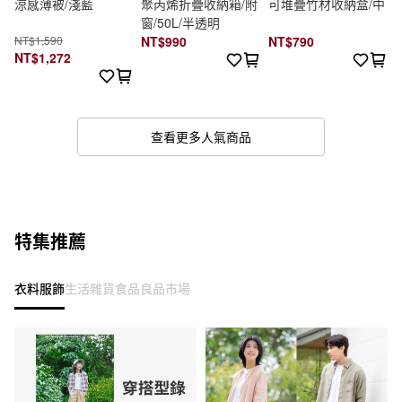
涼感薄被/淺藍
聚丙烯折疊收納箱/附
可堆疊竹材收納盒/中
窗/50L/半透明
NT$1,590
NT$990
NT$790
NT$1,272
查看更多人氣商品
特集推薦
衣料服飾
生活雜貨
食品
良品市場