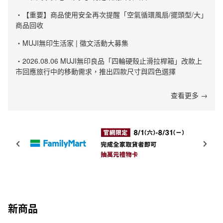
・【重要】商品使用安全再次提醒「空氣循環風扇/擺頭型/大」
商品回收
・MUJI無印生活家 | 徵文活動大募集
・2026.08.06 MUJI無印良品「四輪硬殼止滑拉桿箱」改款上
市回應旅行中的移動需求，推出四款尺寸與四色選擇
查看更多 →
新商品