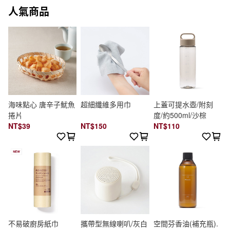
人氣商品
海味點心 唐辛子魷魚
超細纖維多用巾
上蓋可提水壺/附刻
捲片
度/約500ml/沙棕
NT$39
NT$150
NT$110
不易破廚房紙巾
攜帶型無線喇叭/灰白
空間芬香油(補充瓶).