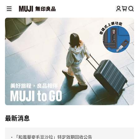
最新消息
・「和風藜麥毛豆沙拉」特定效期回收公告