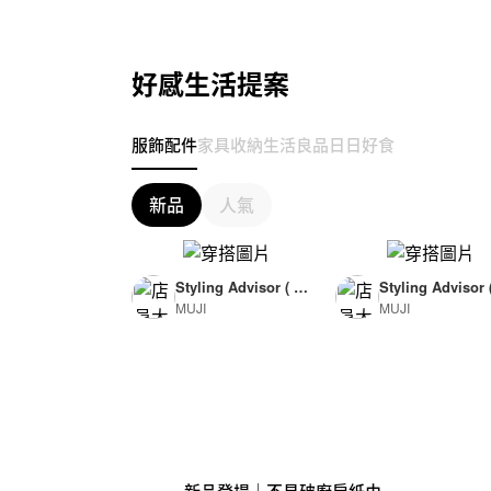
好感生活提案
服飾配件
家具收納
生活良品
日日好食
新品
人氣
Styling Advisor ( F
Styling Advisor 
MUJI
MUJI
or Woman )
or Man )
165cm
174cm
新品登場｜不易破廚房紙巾