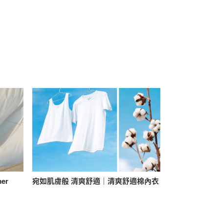
mer
宛如肌膚般 清爽舒適｜清爽舒適棉內衣