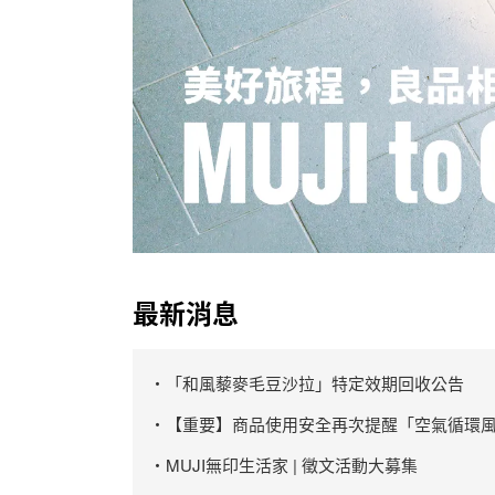
最新消息
・「和風藜麥毛豆沙拉」特定效期回收公告
・【重要】商品使用安全再次提醒「空氣循環風
・MUJI無印生活家 | 徵文活動大募集