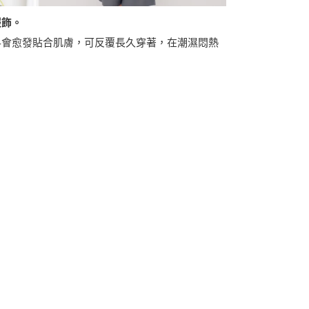
服飾。
料會愈發貼合肌膚，可反覆長久穿著，在潮濕悶熱
。