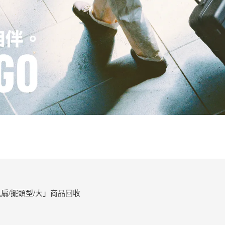
扇/擺頭型/大」商品回收