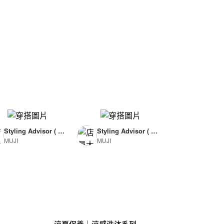
Styling Advisor ( F
Styling Advisor ( F
MUJI
MUJI
or Woman )
or Man )
165cm
174cm
涼夏保養｜涼感洗沐系列