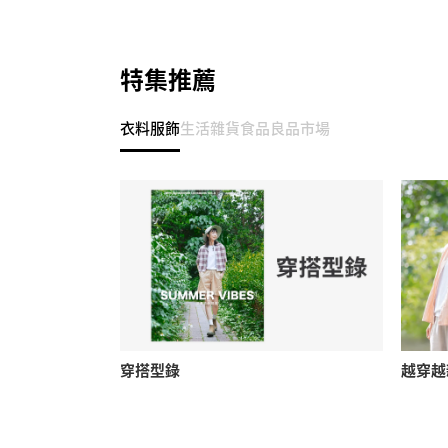
特集推薦
衣料服飾
生活雜貨
食品
良品市場
穿搭型錄
越穿越