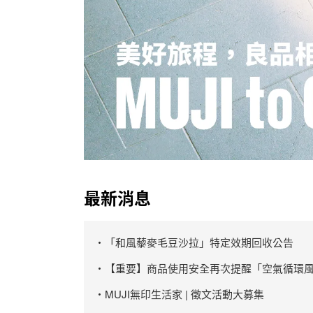
最新消息
・「和風藜麥毛豆沙拉」特定效期回收公告
・【重要】商品使用安全再次提醒「空氣循環風
・MUJI無印生活家 | 徵文活動大募集