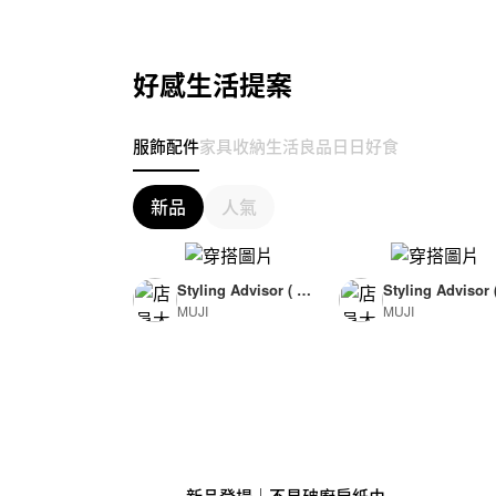
好感生活提案
服飾配件
家具收納
生活良品
日日好食
新品
人氣
Styling Advisor ( F
Styling Advisor 
MUJI
MUJI
or Woman )
or Man )
165cm
174cm
新品登場｜不易破廚房紙巾