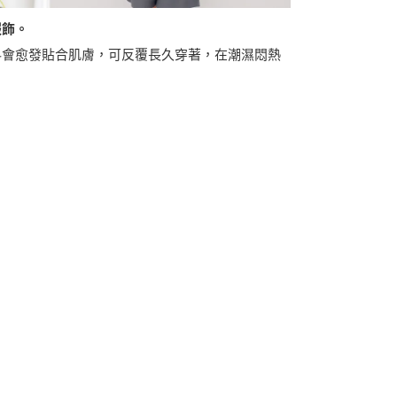
服飾。
料會愈發貼合肌膚，可反覆長久穿著，在潮濕悶熱
。