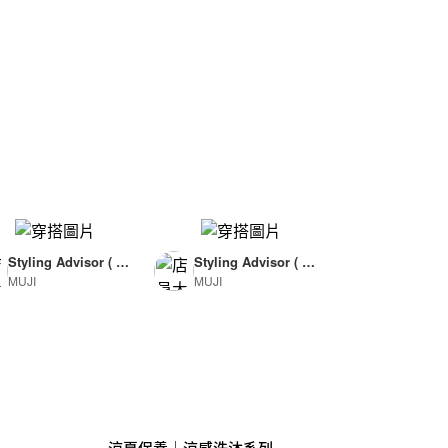
Styling Advisor ( F
Styling Advisor ( F
MUJI
MUJI
or Woman )
or Man )
165cm
174cm
涼夏保養｜涼感洗沐系列