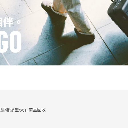
扇/擺頭型/大」商品回收