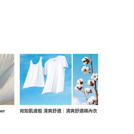
mer
宛如肌膚般 清爽舒適｜清爽舒適棉內衣