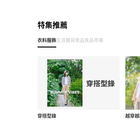
特集推薦
衣料服飾
生活雜貨
食品
良品市場
穿搭型錄
越穿越